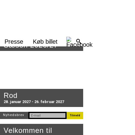
Presse
Køb billet
Sæson 2026/27
Rod
28. januar 2027 - 26. februar 2027
Nyhedsbrev
Velkommen til