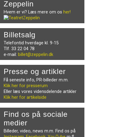
Zeppelin
Hvem er vi? Læs mere om os
her!
Billetsalg
Telefontid hverdage kl. 9-15
Tlf. 33 22 04 78
e-mail:
billet@zeppelin.dk
Presse og artikler
Få seneste info, PR-billeder m.m.
Klik her for presserum
Eller læs vores vidensdelende artikler
Klik her for artikelside
Find os på sociale
medier
Billeder, video, news m.m. Find os på
Instagram
,
Facebook
,
YouTube
m.fl.