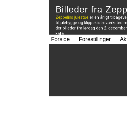
Billeder fra Zep
Zeppelins julestue
er en årligt tilbagev
til julehygge og klippeklistreværksted m
der billeder fra lørdag den 2. december
kafé.
Forside
Forestillinger
Ak