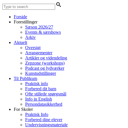
Forside
Forestillinger
Sæson 2026/27
Events & særshows
Arkiv
Aktuelt
Oversigt
Arrangementer
Artikler og videndeling
Zepzone (workshops)
Podcast og lydværker
Kunstudstillinger
Til Publikum
Praktisk info
Forbered dit barn
Ofte stillede spørgsmål
Info in English
Persondatasikkerhed
For Skoler
Praktisk Info
Forbered dine elever
Undervisningsmateriale