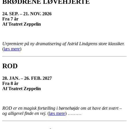
BRØDRENE LØVEHJERTE
24. SEP. – 21. NOV. 2026
Fra 7 år
Af Teatret Zeppelin
Urpremiere på ny dramatisering af Astrid Lindgrens store klassiker.
(
læs mere
)
ROD
28. JAN. – 26. FEB. 2027
Fra 8 år
Af Teatret Zeppelin
ROD er en magisk fortælling i børnehøjde om at have det svært –
og alligevel finde en vej.
(
læs mere
)
………