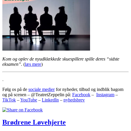
Kom og oplev de nyudklækkede skuespillere spille deres “sidste
eksamen”.
(
læs mere
)
.
Følg os på de
sociale medier
for nyheder, tilbud og indblik bagom
og på scenen – @TeatretZeppelin på:
Facebook
–
Instagram
–
TikTok
–
YouTube
–
LinkedIn
–
nyhedsbrev
Brødrene Løvehjerte