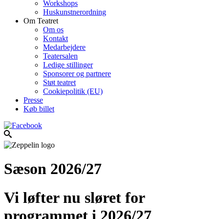
Workshops
Huskunstnerordning
Om Teatret
Om os
Kontakt
Medarbejdere
Teatersalen
Ledige stillinger
Sponsorer og partnere
Støt teatret
Cookiepolitik (EU)
Presse
Køb billet
Sæson 2026/27
Vi løfter nu sløret for
programmet i 2026/27