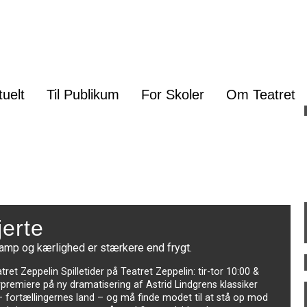
tuelt
Til Publikum
For Skoler
Om Teatret
erte
kamp og kærlighed er stærkere end frygt.
tret Zeppelin Spilletider på Teatret Zeppelin: tir-tor 10:00 &
rpremiere på ny dramatisering af Astrid Lindgrens klassiker
 fortællingernes land – og må finde modet til at stå op mod