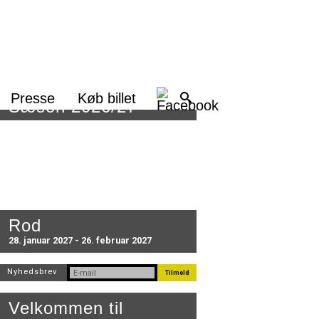
Presse
Køb billet
Sæson 2026/27
Rod
28. januar 2027 - 26. februar 2027
Nyhedsbrev
Velkommen til