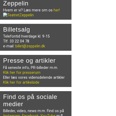
Zeppelin
Hvem er vi? Læs mere om os
her!
Billetsalg
Telefontid hverdage kl. 9-15
Tlf. 33 22 04 78
e-mail:
billet@zeppelin.dk
Presse og artikler
Få seneste info, PR-billeder m.m.
Klik her for presserum
Eller læs vores vidensdelende artikler
Klik her for artikelside
Find os på sociale
medier
Billeder, video, news m.m. Find os på
Instagram
,
Facebook
,
YouTube
m.fl.