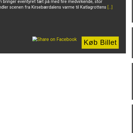
in bringer eventyret tæt på med fire medvirkende, stor
vandler scenen fra Kirsebærdalens varme til Katlagrottens
[…]
Køb Billet