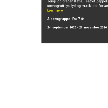
Tengil og dragen Katla. Teatret Zeppel
scenografi, lys, lyd og musik, der for
Læs mere
Aldersgruppe:
Fra 7 år
24. september 2026 - 21. november 2026