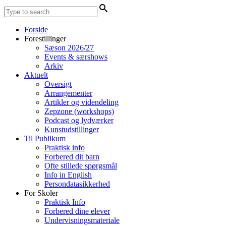
Forside
Forestillinger
Sæson 2026/27
Events & særshows
Arkiv
Aktuelt
Oversigt
Arrangementer
Artikler og videndeling
Zepzone (workshops)
Podcast og lydværker
Kunstudstillinger
Til Publikum
Praktisk info
Forbered dit barn
Ofte stillede spørgsmål
Info in English
Persondatasikkerhed
For Skoler
Praktisk Info
Forbered dine elever
Undervisningsmateriale