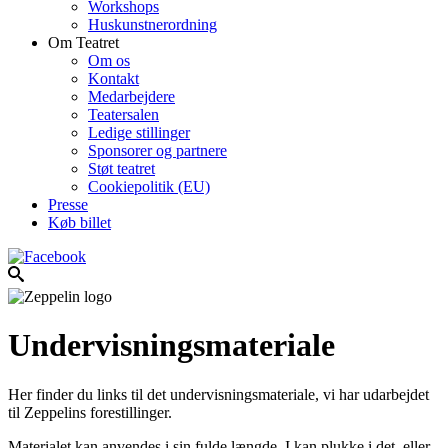
Workshops
Huskunstnerordning
Om Teatret
Om os
Kontakt
Medarbejdere
Teatersalen
Ledige stillinger
Sponsorer og partnere
Støt teatret
Cookiepolitik (EU)
Presse
Køb billet
Undervisningsmateriale
Her finder du links til det undervisningsmateriale, vi har udarbejdet
til Zeppelins forestillinger.
Materialet kan anvendes i sin fulde længde, I kan plukke i det, eller