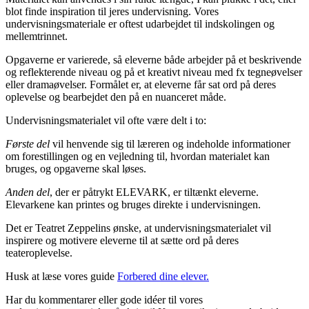
blot finde inspiration til jeres undervisning. Vores
undervisningsmateriale er oftest udarbejdet til indskolingen og
mellemtrinnet.
Opgaverne er varierede, så eleverne både arbejder på et beskrivende
og reflekterende niveau og på et kreativt niveau med fx tegneøvelser
eller dramaøvelser. Formålet er, at eleverne får sat ord på deres
oplevelse og bearbejdet den på en nuanceret måde.
Undervisningsmaterialet vil ofte være delt i to:
Første del
vil henvende sig til læreren og indeholde informationer
om forestillingen og en vejledning til, hvordan materialet kan
bruges, og opgaverne skal løses.
Anden del
, der er påtrykt ELEVARK, er tiltænkt eleverne.
Elevarkene kan printes og bruges direkte i undervisningen.
Det er Teatret Zeppelins ønske, at undervisningsmaterialet vil
inspirere og motivere eleverne til at sætte ord på deres
teateroplevelse.
Husk at læse vores guide
Forbered dine elever.
Har du kommentarer eller gode idéer til vores