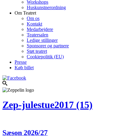
Workshops
Huskunstnerordning
Om Teatret
Om os
Kontakt
Medarbejdere
Teatersalen
Ledige stillinger
Sponsorer og partnere
Støt teatret
Cookiepolitik (EU)
Presse
Køb billet
Zep-julestue2017 (15)
Sæson 2026/27