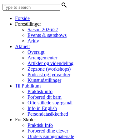
Forside
Forestillinger
Sæson 2026/27
Events & særshows
Arkiv
Aktuelt
Oversigt
Arrangementer
Artikler og videndeling
Zepzone (workshops)
Podcast og lydværker
Kunstudstillinger
Til Publikum
Praktisk info
Forbered dit barn
Ofte stillede spørgsmål
Info in English
Persondatasikkerhed
For Skoler
Praktisk Info
Forbered dine elever
Undervisningsmateriale