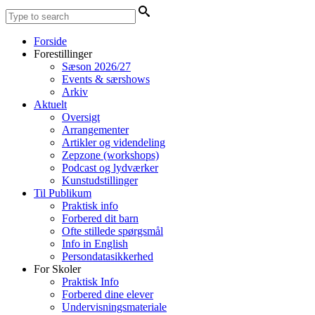
Forside
Forestillinger
Sæson 2026/27
Events & særshows
Arkiv
Aktuelt
Oversigt
Arrangementer
Artikler og videndeling
Zepzone (workshops)
Podcast og lydværker
Kunstudstillinger
Til Publikum
Praktisk info
Forbered dit barn
Ofte stillede spørgsmål
Info in English
Persondatasikkerhed
For Skoler
Praktisk Info
Forbered dine elever
Undervisningsmateriale