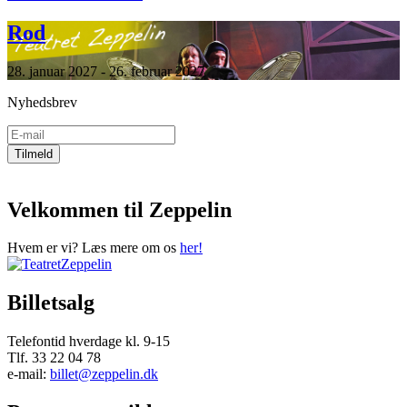
Rod
28. januar 2027 - 26. februar 2027
Nyhedsbrev
Velkommen til Zeppelin
Hvem er vi? Læs mere om os
her!
Billetsalg
Telefontid hverdage kl. 9-15
Tlf. 33 22 04 78
e-mail:
billet@zeppelin.dk