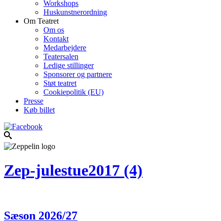
Workshops
Huskunstnerordning
Om Teatret
Om os
Kontakt
Medarbejdere
Teatersalen
Ledige stillinger
Sponsorer og partnere
Støt teatret
Cookiepolitik (EU)
Presse
Køb billet
Zep-julestue2017 (4)
Sæson 2026/27