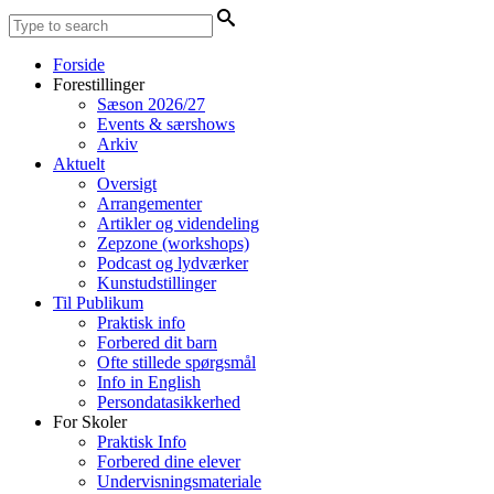
Forside
Forestillinger
Sæson 2026/27
Events & særshows
Arkiv
Aktuelt
Oversigt
Arrangementer
Artikler og videndeling
Zepzone (workshops)
Podcast og lydværker
Kunstudstillinger
Til Publikum
Praktisk info
Forbered dit barn
Ofte stillede spørgsmål
Info in English
Persondatasikkerhed
For Skoler
Praktisk Info
Forbered dine elever
Undervisningsmateriale