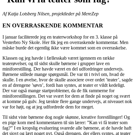
Af Katja Lotsberg Nilsen, projektleder på MereZep
EN OVERRASKENDE KOMMENTAR
I januar faciliterede jeg en teaterworkshop for en 3. klasse på
Vesterbro Ny Skole. Her fik jeg en overraskende kommentar. Men
måske burde det egentlig ikke være kommet som en overraskelse.
Klassen og jeg havde i fællesskab været igennem en række
teaterøvelser, og til sidst skulle børnene i grupper lave en
miniforestilling. Der havde været en del udfordringer undervejs.
Børnene stillede mange spørgsmål. De var tit i tvivl om, hvad de
skulle. I en øvelse, hvor de skulle associere over ordet ’teater’, sagde
en af drengene ’søvn’, fordi han syntes, at teater er vildt kedeligt.
Der var også mange startproblemer, da de fik rammerne for
miniforestillingen. Det var svært for dem at finde på noget og svært
at komme på gulv. Jeg tænkte flere gange undervejs, at niveauet nok
var for højt, og at jeg udfordrede dem for meget.
Til sidst viste børnene dog nogle skønne, kreative forestillinger! Og
en pige kom med kommentaren til sin lærer: ”Kan vi få teater som
fag?” I en kropslig evaluering svarede alle børnene, at de havde haft
det sjovt og lært noget nyt. Også drengen, der ellers syntes, at teater