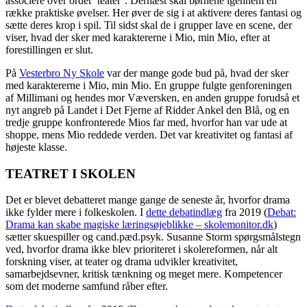
associere over ordet ’teater’. Dernæst skal børnene igennem en
række praktiske øvelser. Her øver de sig i at aktivere deres fantasi og
sætte deres krop i spil. Til sidst skal de i grupper lave en scene, der
viser, hvad der sker med karaktererne i Mio, min Mio, efter at
forestillingen er slut.
På
Vesterbro Ny Skole
var der mange gode bud på, hvad der sker
med karaktererne i Mio, min Mio. En gruppe fulgte genforeningen
af Millimani og hendes mor Væversken, en anden gruppe forudså et
nyt angreb på Landet i Det Fjerne af Ridder Ankel den Blå, og en
tredje gruppe konfronterede Mios far med, hvorfor han var ude at
shoppe, mens Mio reddede verden. Det var kreativitet og fantasi af
højeste klasse.
TEATRET I SKOLEN
Det er blevet debatteret mange gange de seneste år, hvorfor drama
ikke fylder mere i folkeskolen. I
dette debatindlæg
fra 2019 (
Debat:
Drama kan skabe magiske læringsøjeblikke – skolemonitor.dk
)
sætter skuespiller og cand.pæd.psyk. Susanne Storm spørgsmålstegn
ved, hvorfor drama ikke blev prioriteret i skolereformen, når alt
forskning viser, at teater og drama udvikler kreativitet,
samarbejdsevner, kritisk tænkning og meget mere. Kompetencer
som det moderne samfund råber efter.