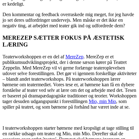
er kedeligt.
Den kommentar og feedback overraskede mig meget, for jeg havde
jo set deres udfordringer undervejs. Men måske er det ikke en
negativ ting, at arbejdet med teater gik ind og udfordrede dem?
MEREZEP SÆTTER FOKUS PÅ ÆSTETISK
LÆRING
Teaterworkshoppen er en del af
MereZep
. MereZep er et
publikumsudviklingsprojekt, der i denne sæson kører på Teatret
Zeppelin. Med MereZep vil vi gerne forlænge teateroplevelsen
udover selve forestillingen. Det gør vi igennem forskellige aktiviteter
– blandt andet teaterworkshops. På teaterworkshoppen lærer
børnene om teatermediet. Vores tese er, at børnene kan få en dybere
forståelse af teater ved selv at lære om det og arbejde med det. Tesen
er baseret på dramapædagogiske traditioner og teorier. Workshoppen
tager desuden udgangspunkt i forestillingen
Mio, min Mio
, som
spiller på teatret, og som børnene på forhånd har været inde at se.
I teaterworkshoppen starter børnene med kropsligt at tage stilling til
en række udsagn om teater og Mio, min Mio. Derefter skal de