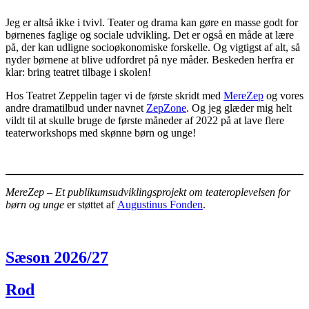
Jeg er altså ikke i tvivl. Teater og drama kan gøre en masse godt for
børnenes faglige og sociale udvikling. Det er også en måde at lære
på, der kan udligne socioøkonomiske forskelle. Og vigtigst af alt, så
nyder børnene at blive udfordret på nye måder. Beskeden herfra er
klar: bring teatret tilbage i skolen!
Hos Teatret Zeppelin tager vi de første skridt med
MereZep
og vores
andre dramatilbud under navnet
ZepZone
. Og jeg glæder mig helt
vildt til at skulle bruge de første måneder af 2022 på at lave flere
teaterworkshops med skønne børn og unge!
MereZep – Et publikumsudviklingsprojekt om teateroplevelsen for
børn og unge
er støttet af
Augustinus Fonden
.
Sæson 2026/27
Rod