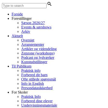
Forside
Forestillinger
Sæson 2026/27
Events & særshows
Arkiv
Aktuelt
Oversigt
Arrangementer
Artikler og videndeling
Zepzone (workshops)
Podcast og lydværker
Kunstudstillinger
Til Publikum
Praktisk info
Forbered dit barn
Ofte stillede spørgsmål
Info in English
Persondatasikkerhed
For Skoler
Praktisk Info
Forbered dine elever
Undervisningsmateriale