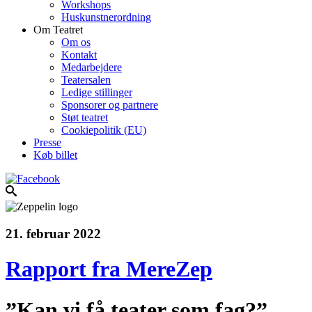
Workshops
Huskunstnerordning
Om Teatret
Om os
Kontakt
Medarbejdere
Teatersalen
Ledige stillinger
Sponsorer og partnere
Støt teatret
Cookiepolitik (EU)
Presse
Køb billet
21. februar 2022
Rapport fra MereZep
”Kan vi få teater som fag?”