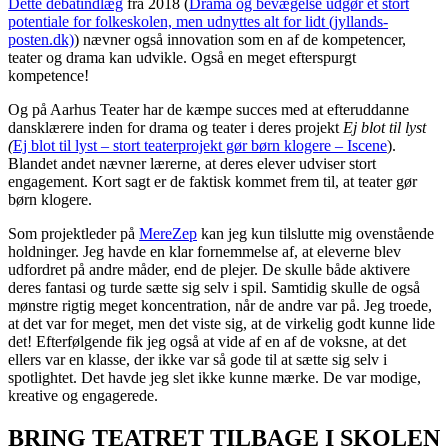
Dette debatindlæg
fra 2018 (
Drama og bevægelse udgør et stort
potentiale for folkeskolen, men udnyttes alt for lidt (jyllands-
posten.dk)
) nævner også innovation som en af de kompetencer,
teater og drama kan udvikle. Også en meget efterspurgt
kompetence!
Og på Aarhus Teater har de kæmpe succes med at efteruddanne
dansklærere inden for drama og teater i deres projekt
Ej blot til lyst
(
Ej blot til lyst – stort teaterprojekt gør børn klogere – Iscene
).
Blandet andet nævner lærerne, at deres elever udviser stort
engagement. Kort sagt er de faktisk kommet frem til, at teater gør
børn klogere.
Som projektleder på
MereZep
kan jeg kun tilslutte mig ovenstående
holdninger. Jeg havde en klar fornemmelse af, at eleverne blev
udfordret på andre måder, end de plejer. De skulle både aktivere
deres fantasi og turde sætte sig selv i spil. Samtidig skulle de også
mønstre rigtig meget koncentration, når de andre var på. Jeg troede,
at det var for meget, men det viste sig, at de virkelig godt kunne lide
det! Efterfølgende fik jeg også at vide af en af de voksne, at det
ellers var en klasse, der ikke var så gode til at sætte sig selv i
spotlightet. Det havde jeg slet ikke kunne mærke. De var modige,
kreative og engagerede.
BRING TEATRET TILBAGE I SKOLEN