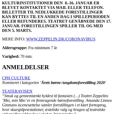
KULTURINSTITUTIONER DEN 8.-16. JANUAR ER
BLEVET KONTAKTET VIA MAIL ELLER TELEFON.
BILLETTER TIL NEDLUKKEDE FORESTILLINGER
KAN BYTTES TIL EN ANDEN DAG I SPILLEPERIODEN
ELLER REFUNDERES. TEATRET GENÅBNEDE DEN 17.
JANUAR. FORESTILLINGEN SPILLER TIL OG MED
DEN 5. MARTS.
MERE INFO:
WWW.ZEPPELIN.DK/CORONAVIRUS
Aldersgruppe:
Fra minimum 7 år
Varighed:
70 min.
ANMELDELSER
CPH CULTURE
Nomineret i kategorien ‘
Årets børne-/ungdomsforestilling 2020
‘
TEATERAVISEN
“Smuk og gennemtænkt hyldest til fantasien (…) Teatret Zeppelins
’Mio, min Mio’ er en fremragende børneforestilling. Amanda Linnea
Ginmans iscenesættelse samler forestillingen i et klart formsprog,
hvor skuespilpræstationer, æstetiske valg og brugen af teatralske