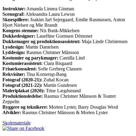
Instruktør:
Amanda Linnea Ginman
Scenograf:
Aleksandra Laura Lewon
Skuespillere:
Joakim Jarl Sejergaard, Emilie Rasmussen, Anton
Hjort Nielsen og Mie Brandt
Kongens stemme:
Nis Bank-Mikkelsen
Dukkedesigner:
Lauréline Gormsen Démonet
Dukkemager og produktionsassistent:
Maja Linde Christensen
Lysdesign:
Martin Danielsen
Lyddesign:
Rasmus Christner Månsson
Kostumier og parykmager:
Camilla Lind
Kostumierassistent:
Clara Bisgaard
Frisørkonsulent:
Sofie Gerberg Clausen
Rekvisitør:
Tina Kornerup-Bang
Fotograf (2020-21):
Zuhal Kocan
Fotograf (2021-22):
Martin Gundesen
Maleriplakat (2020):
Trine Lægdsmand
Produktionsledelse:
Rasmus Christner Månsson & Teatret
Zeppelin
Byggere og teknikere:
Morten Lyster, Barry Douglas Wesil
Afvikler:
Rasmus Christner Månsson & Morten Lyster
Skolemateriale