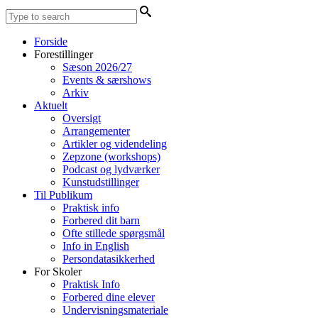
Forside
Forestillinger
Sæson 2026/27
Events & særshows
Arkiv
Aktuelt
Oversigt
Arrangementer
Artikler og videndeling
Zepzone (workshops)
Podcast og lydværker
Kunstudstillinger
Til Publikum
Praktisk info
Forbered dit barn
Ofte stillede spørgsmål
Info in English
Persondatasikkerhed
For Skoler
Praktisk Info
Forbered dine elever
Undervisningsmateriale