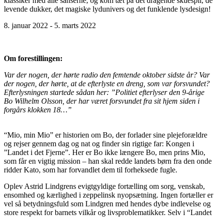
klassiker med alle sanserne, og kom tæt på det dragende skuespil, de
levende dukker, det magiske lydunivers og det funklende lysdesign!
8. januar 2022 - 5. marts 2022
Om forestillingen:
Var der nogen, der hørte radio den femtende oktober sidste år? Var
der nogen, der hørte, at de efterlyste en dreng, som var forsvundet?
Efterlysningen startede sådan her: ”Politiet efterlyser den 9-årige
Bo Wilhelm Olsson, der har været forsvundet fra sit hjem siden i
forgårs klokken 18…”
“Mio, min Mio” er historien om Bo, der forlader sine plejeforældre
og rejser gennem dag og nat og finder sin rigtige far: Kongen i
”Landet i det Fjerne”. Her er Bo ikke længere Bo, men prins Mio,
som får en vigtig mission – han skal redde landets børn fra den onde
ridder Kato, som har forvandlet dem til forheksede fugle.
Oplev Astrid Lindgrens evigtgyldige fortælling om sorg, venskab,
ensomhed og kærlighed i zeppelinsk nyopsætning. Ingen fortæller er
vel så betydningsfuld som Lindgren med hendes dybe indlevelse og
store respekt for barnets vilkår og livsproblematikker. Selv i “Landet