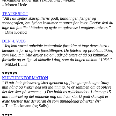
virkemidler sidder lige i skabet. Intet mindre.”
– Morten Hede
TEATERSPOT
“Alt i alt spiller skuespillerne godt, handlingen fænger og
scenografien, lys, lyd og kostumer er super flot lavet. Derfor skal du
tage din familie i hånden og nyde en oplevelse i magiens univers.”
– Ditte Koefod
DEN 4. VÆG
“Jeg kan varmt anbefale teaterglade forældre at tage deres børn i
hænderne for at opleve forestillingen. De følelser og problematikker,
som Mio, min Mio drejer sig om, går på tværs af tid og kulturelle
forskelle og er lige så aktuelle i dag, som da bogen udkom i 1954.”
– Mikkel Lund
♥︎♥︎♥︎♥︎♥︎♥︎
KULTURINFORMATION
“Vi når hele følelsesregistret igennem og flere gange knuger Sally
min hånd og rykker helt tæt ind til mig. Vi er sammen om at opleve
det der sker på scenen (…) Det holdt os tryllebundet i 1 time og 15
min i mørket og det mindede mig om hvor stærkt godt skuespil er –
ægte følelser lige der foran én som uundgåeligt påvirker én”
– Tine Deckmann (og Sally)
♥︎♥︎♥︎♥︎