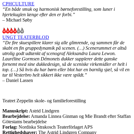
CPHCULTURE
“En både smuk og harmonisk børneforestilling, som luner i
hjertekuglen længe efter den er forbi.”
– Michael Søby
UNGT TEATERBLOD
“De fire skuespillere klarer sig alle glimrende, og sammen får de
skabt en fin gruppedynamik på scenen. (…) Scenerummet er altså
utrolig godt udtænkt af scenograf Aleksandra Laura Lewon.
Lauréline Gormsen Démonets dukker supplerer dette ganske
fornemt med sine dukkedesign, så de sceniske virkemidler er helt i
top. (…) Så hvis du har børn eller blot har en barnlig sjæl, så vil en
tur til Vesterbro helt sikkert ikke være spildt.”
– Daniel Lassen
Teatret Zeppelin skole- og familieforestilling
Manuskript:
Astrid Lindgren
Bearbejdelse:
Amanda Linnea Ginman og Mie Brandt efter Staffan
Götestams bearbejdelse
Forlag:
Nordiska Strakosch Teaterförlaget APS
Rettighedshaver:
The Astrid Lindgren Company