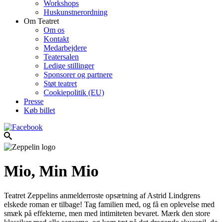
Workshops
Huskunstnerordning
Om Teatret
Om os
Kontakt
Medarbejdere
Teatersalen
Ledige stillinger
Sponsorer og partnere
Støt teatret
Cookiepolitik (EU)
Presse
Køb billet
Mio, Min Mio
Teatret Zeppelins anmelderroste opsætning af Astrid Lindgrens
elskede roman er tilbage! Tag familien med, og få en oplevelse med
smæk på effekterne, men med intimiteten bevaret. Mærk den store