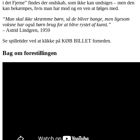
i det Fjerne” findes der ondskab, som ikke kan undsiges – men den
kan bekæmpes, hvis man har mod og en ven at følges med.
“Man skal ikke skræmme børn, så de bliver bange, men ligesom
voksne har også børn brug for at blive rystet af kunst.”
– Astrid Lindgren, 1959
Se spilletider ved at klikke på KØB BILLET forneden.
Bag om forestillingen