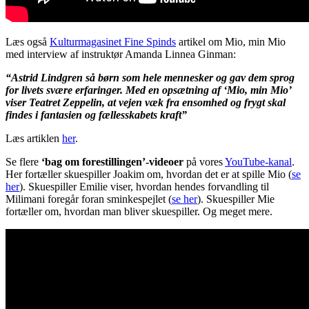
Læs også
Kulturmagasinet Fine Spinds
artikel om Mio, min Mio
med interview af instruktør Amanda Linnea Ginman:
“Astrid Lindgren så børn som hele mennesker og gav dem sprog
for livets svære erfaringer. Med en opsætning af ‘Mio, min Mio’
viser Teatret Zeppelin, at vejen væk fra ensomhed og frygt skal
findes i fantasien og fællesskabets kraft”
Læs artiklen
her
.
Se flere
‘bag om forestillingen’-videoer
på vores
YouTube-kanal
.
Her fortæller skuespiller Joakim om, hvordan det er at spille Mio (
se
her
). Skuespiller Emilie viser, hvordan hendes forvandling til
Milimani foregår foran sminkespejlet (
se her
). Skuespiller Mie
fortæller om, hvordan man bliver skuespiller. Og meget mere.