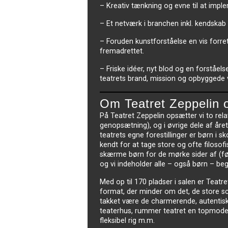
– Kreativ tænkning og evne til at imple
– Et netværk i branchen inkl. kendskab 
– Foruden kunstforståelse en vis forretn
fremadrettet.
– Friske idéer, nyt blod og en forståe
teatrets brand, mission og opbyggede 
Om Teatret Zeppelin o
På Teatret Zeppelin opsætter vi to rel
genopsætning), og i øvrige dele af åre
teatrets egne forestillinger er børn i 
kendt for at tage store og ofte filosof
skærme børn for de mørke sider af (føle
og vi indeholder alle – også børn – beg
Med op til 170 pladser i salen er Teatr
format, der minder om det, de store sce
takket være de charmerende, autentisk
teaterhus, rummer teatret en topmoder
fleksibel rig m.m.