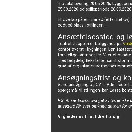
modelaflevering 20.05.2026, byggeperi
25.09.2026 og spilleperiode 26.09.2026
Et overlap på én måned (efter behov) m
godt på plads i stillingen.
Ansættelsessted og l
Teatret Zeppelin er beliggende på
Vald
kontor øverst i bygningen. Løn fastsætte
forskellige lønmodeller. Vi er et mindr
med betydelig fleksibilitet samt stor m
grad af organisatorisk medbestemmel
Ansøgningsfrist og ko
Send ansøgning og CV til Adm. leder L
spørgsmål til stillingen, kan Lasse kon
P.S. Ansættelsesudvalget kvitterer ikke 
ansøgere får svar omkring datoen for a
Vi glæder os til at høre fra dig!
.