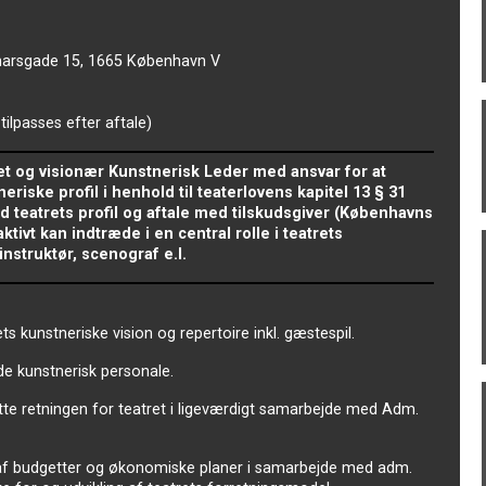
emarsgade 15, 1665 København V
ilpasses efter aftale)
t og visionær Kunstnerisk Leder med ansvar for at
riske profil i henhold til teaterlovens kapitel 13 § 31
 teatrets profil og aftale med tilskudsgiver (Københavns
ivt kan indtræde i en central rolle i teatrets
nstruktør, scenograf e.l.
ts kunstneriske vision og repertoire inkl. gæstespil.
ede kunstnerisk personale.
sætte retningen for teatret i ligeværdigt samarbejde med Adm.
n af budgetter og økonomiske planer i samarbejde med adm.