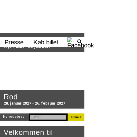
Sæson 2026/27
Presse
Køb billet
9. juni 2026 - 30. juni 2027
Rod
28. januar 2027 - 26. februar 2027
Nyhedsbrev
Velkommen til