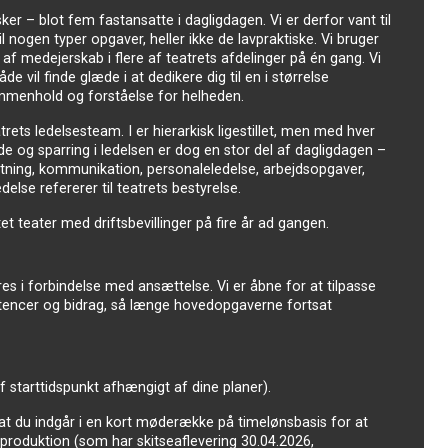
ker – blot fem fastansatte i dagligdagen. Vi er derfor vant til
il nogen typer opgaver, heller ikke de lavpraktiske. Vi bruger
n af medejerskab i flere af teatrets afdelinger på én gang. Vi
 vil finde glæde i at dedikere dig til en i størrelse
mmenhold og forståelse for helheden.
s ledelsesteam. I er hierarkisk ligestillet, men med hver
 og sparring i ledelsen er dog en stor del af dagligdagen –
etning, kommunikation, personaleledelse, arbejdsopgaver,
lse refererer til teatrets bestyrelse.
t teater med driftsbevillinger på fire år ad gangen.
eres i forbindelse med ansættelse. Vi er åbne for at tilpasse
petencer og bidrag, så længe hovedopgaverne fortsat
f starttidspunkt afhængigt af dine planer).
at du indgår i en kort møderække på timelønsbasis for at
yproduktion (som har skitseaflevering 30.04.2026,