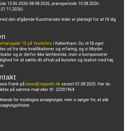
ode 15.06.2026-08.08.2026, prøveperiode 10.08.2026-
-21.11.2026).
ed den afgående Kunstneriske leder er planlagt for at få dig
øn
emarsgade 15 på Vesterbro
i København. Du vil få eget
s ud fra dine kvalifikationer og erfaring, og vi tilbyder
e teater og er derfor ikke lønførende, men vi kompenserer
ulighed for at sætte dit aftryk på kunsten og teatret med høj
se.
ntakt
asse Frank på
lasse@zeppelin.dk
senest 01.08.2025. Har du
taktes på samme mail eller tlf. 22301964.
løbende for modtagne ansøgninger, men vi sørger for, at alle
nsøgningsfristen.