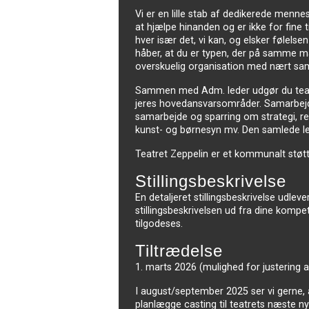
Vi er en lille stab af dedikerede mennes
at hjælpe hinanden og er ikke for fine t
hver især det, vi kan, og elsker følelse
håber, at du er typen, der på samme måde
overskuelig organisation med nært sa
Sammen med Adm. leder udgør du teatret
jeres hovedansvarsområder. Samarbejde
samarbejde og sparring om strategi, r
kunst- og børnesyn mv. Den samlede lede
Teatret Zeppelin er et kommunalt støtte
Stillingsbeskrivelse
En detaljeret stillingsbeskrivelse udlev
stillingsbeskrivelsen ud fra dine kom
tilgodeses.
Tiltrædelse
1. marts 2026 (mulighed for justering a
I august/september 2025 ser vi gerne, 
planlægge casting til teatrets næste n