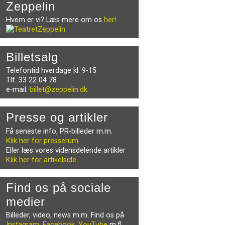
Zeppelin
Hvem er vi? Læs mere om os
her!
Billetsalg
Telefontid hverdage kl. 9-15
Tlf. 33 22 04 78
e-mail:
billet@zeppelin.dk
Presse og artikler
Få seneste info, PR-billeder m.m.
Klik her for presserum
Eller læs vores vidensdelende artikler
Klik her for artikelside
Find os på sociale
medier
Billeder, video, news m.m. Find os på
Instagram
,
Facebook
,
YouTube
m.fl.