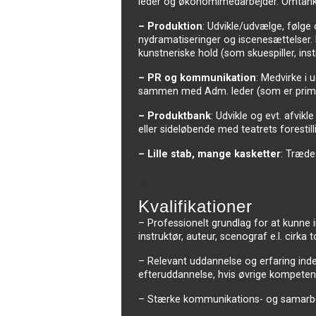
leder og økonomimedarbejder. Omtanke 
– Produktion
: Udvikle/udvælge, følge
nydramatiseringer og iscenesættelser. M
kunstneriske hold (som skuespiller, inst
– PR og kommunikation
: Medvirke i 
sammen med Adm. leder (som er primæ
– Produktbank
: Udvikle og evt. afvik
eller sideløbende med teatrets forestill
– Lille stab, mange kasketter
: Træde
…
Kvalifikationer
– Professionelt grundlag for at kunne 
instruktør, auteur, scenograf e.l. cirka t
– Relevant uddannelse og erfaring inden
efteruddannelse, hvis øvrige kompetenc
– Stærke kommunikations- og samarbe