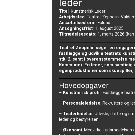
leder
Titel
: Kunstnerisk Leder
Arbejdssted
: Teatret Zeppelin, Vald
Ansættelsesform
: Fuldtid
Ansøgningsfrist
: 1. august 2025
Tiltrædelsesdato:
1. marts 2026 (kan t
Teatret Zeppelin søger en engagere
fastlægge og udvikle teatrets kunstne
stk. 2, samt i overensstemmelse med
Kommune). En leder, som samtidig akt
egenproduktioner som skuespiller, i
Hovedopgaver
– Kunstnerisk profil
: Fastlægge teatre
– Personaleledelse
: Rekruttere og l
– Teaterledelse
: Udvikle, drifte og 
leder og bestyrelsen.
– Økonomi
: Medvirke i udarbejdelse