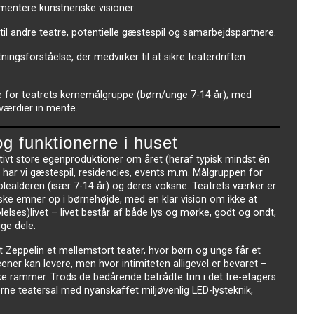
mentere kunstneriske visioner.
til andre teatre, potentielle gæstespil og samarbejdspartnere.
ingsforståelse, der medvirker til at sikre teaterdriften
lse for teatrets kernemålgruppe (børn/unge 7-14 år); med
værdier in mente.
g funktionerne i huset
ativt store egenproduktioner om året (heraf typisk mindst én
t har vi gæstespil, residencies, events m.m. Målgruppen for
skolealderen (især 7-14 år) og deres voksne. Teatrets værker er
iske emner op i børnehøjde, med en klar vision om ikke at
lses)livet – livet består af både lys og mørke, godt og ondt,
ge dele.
et Zeppelin et mellemstort teater, hvor børn og unge får et
ner kan levere, men hvor intimiteten alligevel er bevaret –
e rammer. Trods de bedårende betrådte trin i det tre-etagers
ne teatersal med nyanskaffet miljøvenlig LED-lysteknik,