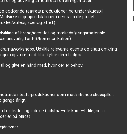
for og udvikling af teatrets forretningsmodel.
 og godkende teatrets produktioner, herunder skuespil,
edvirke i egenproduktioner i central rolle på det
ruktør/auteur, scenograf e.l.)
udvikling af brand/identitet og markedsføringsmateriale
r ansvarlig for PR/kommunikation).
le dramaworkshops. Udvikle relevante events og tiltag omkring
inger og være med til at følge dem til dørs.
 til og give en hånd med, hvor der er behov.
indtræde i teaterproduktioner som medvirkende skuespiller,
o gange årligt.
 for teater og ledelse (sidstnævnte kan evt. tilegnes i
er er på plads).
jdsevner.