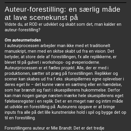
Auteur-forestilling: en særlig måde
at lave scenekunst på
Vidste du, at ROD er udviklet og skabt som det, man kalder en
auteur-forestilling?
Om auteurmetoden
I auteurprocessen arbejder man ikke med et traditionelt
manuskript, men med en skitse skabt ud fra en vision. Det
betyder, at store dele af forestillingen, fx alle replikkerne, er
blevet til på gulvet i workshops- og øveperioderne.
Auteurprocessen er et fælles projekt. Alle, der er med i
produktionen, sætter sit præg på forestillingen. Replikker og
scener kan skabes ud fra f.eks. skuespillernes egne oplevelser i
deres eget liv – det kunne være en sætning eller en hændelse,
som har brændt sig fast i skuespillerens hukommelse. Derfor
kan man nogen gange næsten mærke hele skuespillerens eget
følelsesregister i en replik. Det er en meget nær og intim måde
at udvikle en forestilling på. Auteurens opgave er at bringe
inputs fra alle på det lille kunstneriske hold i spil og bygge det op
til en forestilling.
Forestillingens auteur er Mie Brandt. Det er det tredje