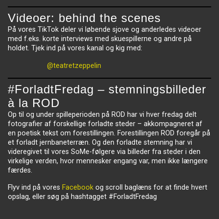
Videoer: behind the scenes
På vores TikTok deler vi løbende sjove og anderledes videoer
med f.eks. korte interviews med skuespillerne og andre på
holdet. Tjek ind på vores kanal og kig med:
@teatretzeppelin
#ForladtFredag – stemningsbilleder
à la ROD
Op til og under spilleperioden på ROD har vi hver fredag delt
fotografier af forskellige forladte steder – akkompagneret af
en poetisk tekst om forestillingen. Forestillingen ROD foregår på
et forladt jernbaneterræn. Og den forladte stemning har vi
videregivet til vores SoMe-følgere via billeder fra steder i den
virkelige verden, hvor mennesker engang var, men ikke længere
færdes.
Flyv ind på vores
Facebook
og scroll baglæns for at finde hvert
opslag, eller søg på hashtagget #ForladtFredag