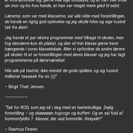
at Rod ændrede sig, gerne ville sige undskyld, og at han ville finde
sin mor og bo hos hende, at han var meget mere glad til sidst.
Lærerne, som var med klasserne, var alle vilde med forestillingen,
de havde en rigtig god oplevelse og jeg skulle hilse og sige tusind
tak fra dem!
Jeg havde et par ekstra programmer med tilbage til skolen, men
tog desværre kun én plakat, og den vil min klasse gerne have
hængende i vores klasselokale. Men vi opfordrer de andre lærere
på skolen til at se forestillingen med deres klasser og jeg har lagt
programmerne på lærerværelset.
Hils alle på teatret, ikke mindst de gode spillere, og sig tusind
millioner taaaaak fra os:-)))
“
– Birgit Thøt Jensen
———————
“Tak for ROD, som jeg så i dag med en teaterkollega. Dejlig
forestilling – og skøøøøøn togvogn og kuffert- Og en sal fuld af
hormonfyldte 7. klasser, der sad bomstille. Respekt!”
– Rasmus Finsen