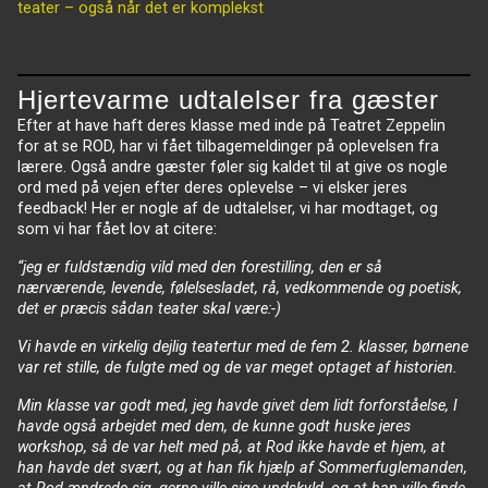
teater – også når det er komplekst
Hjertevarme udtalelser fra gæster
Efter at have haft deres klasse med inde på Teatret Zeppelin
for at se ROD, har vi fået tilbagemeldinger på oplevelsen fra
lærere. Også andre gæster føler sig kaldet til at give os nogle
ord med på vejen efter deres oplevelse – vi elsker jeres
feedback! Her er nogle af de udtalelser, vi har modtaget, og
som vi har fået lov at citere:
“jeg er fuldstændig vild med den forestilling, den er så
nærværende, levende, følelsesladet, rå, vedkommende og poetisk,
det er præcis sådan teater skal være:-)
Vi havde en virkelig dejlig teatertur med de fem 2. klasser, børnene
var ret stille, de fulgte med og de var meget optaget af historien.
Min klasse var godt med, jeg havde givet dem lidt forforståelse, I
havde også arbejdet med dem, de kunne godt huske jeres
workshop, så de var helt med på, at Rod ikke havde et hjem, at
han havde det svært, og at han fik hjælp af Sommerfuglemanden,