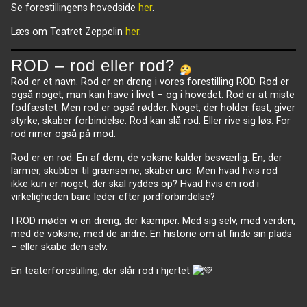
Se forestillingens hovedside
her
.
Læs om Teatret Zeppelin
her
.
ROD – rod eller rod?
Rod er et navn. Rod er en dreng i vores forestilling ROD. Rod er
også noget, man kan have i livet – og i hovedet. Rod er at miste
fodfæstet. Men rod er også rødder. Noget, der holder fast, giver
styrke, skaber forbindelse. Rod kan slå rod. Eller rive sig løs. For
rod rimer også på mod.
Rod er en rod. En af dem, de voksne kalder besværlig. En, der
larmer, skubber til grænserne, skaber uro. Men hvad hvis rod
ikke kun er noget, der skal ryddes op? Hvad hvis en rod i
virkeligheden bare leder efter jordforbindelse?
I ROD møder vi en dreng, der kæmper. Med sig selv, med verden,
med de voksne, med de andre. En historie om at finde sin plads
– eller skabe den selv.
En teaterforestilling, der slår rod i hjertet