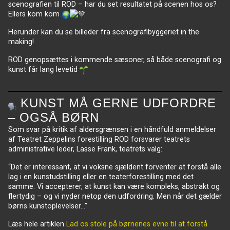
scenografien til ROD – har du set resultatet på scenen hos os?
Ellers kom kom
Herunder kan du se billeder fra scenografibyggeriet in the
making!
ROD genopsættes i kommende sæsoner, så både scenografi og
kunst får lang levetid
KUNST MÅ GERNE UDFORDRE
– OGSÅ BØRN
Som svar på kritik af aldersgrænsen i en håndfuld anmeldelser
af Teatret Zeppelins forestilling ROD forsvarer teatrets
administrative leder, Lasse Frank, teatrets valg:
“Det er interessant, at vi voksne sjældent forventer at forstå alle
lag i en kunstudstilling eller en teaterforestilling med det
samme. Vi accepterer, at kunst kan være kompleks, abstrakt og
flertydig – og vi nyder netop den udfordring. Men når det gælder
børns kunstoplevelser…”
Læs hele artiklen
Lad os stole på børnenes evne til at forstå