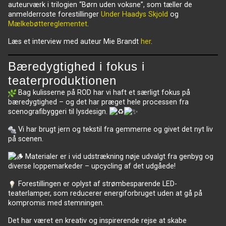
auteurværk i trilogien “Børn uden voksne”, som tæller de
anmelderroste forestillinger
Under Haadys Skjold
og
Mælkebøttereglementet
.
Læs et interview med auteur Mie Brandt
her
.
Bæredygtighed i fokus i
teaterproduktionen
Bag kulisserne på ROD har vi haft et særligt fokus på
bæredygtighed – og det har præget hele processen fra
scenografibyggeri til lysdesign.
Vi har brugt jern og tekstil fra gemmerne og givet det nyt liv
på scenen.
Materialer er i vid udstrækning nøje udvalgt fra genbyg og
diverse loppemarkeder – upcycling af det udgåede!
Forestillingen er oplyst af strømbesparende LED-
teaterlamper, som reducerer energiforbruget uden at gå på
kompromis med stemningen.
Det har været en kreativ og inspirerende rejse at skabe