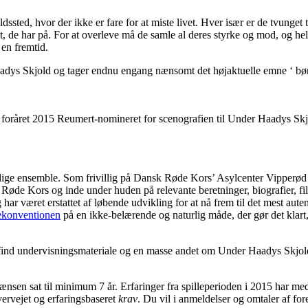
sted, hvor der ikke er fare for at miste livet. Hver især er de tvunget ti
et, de har på. For at overleve må de samle al deres styrke og mod, og h
en fremtid.
adys Skjold og tager endnu engang nænsomt det højaktuelle emne ‘ børn 
v i foråret 2015 Reumert-nomineret for scenografien til Under Haadys Skj
ige ensemble. Som frivillig på Dansk Røde Kors’ Asylcenter Vipperød b
Røde Kors og inde under huden på relevante beretninger, biografier, fil
har været erstattet af løbende udvikling for at nå frem til det mest au
ekonventionen
på en ikke-belærende og naturlig måde, der gør det klart,
er, find undervisningsmateriale og en masse andet om Under Haadys Skjo
sen sat til minimum 7 år. Erfaringer fra spilleperioden i 2015 har medf
vervejet og erfaringsbaseret
krav
. Du vil i anmeldelser og omtaler af fo