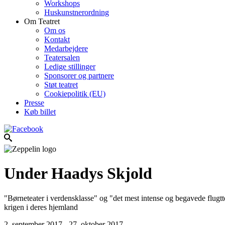
Workshops
Huskunstnerordning
Om Teatret
Om os
Kontakt
Medarbejdere
Teatersalen
Ledige stillinger
Sponsorer og partnere
Støt teatret
Cookiepolitik (EU)
Presse
Køb billet
Under Haadys Skjold
"Børneteater i verdensklasse" og "det mest intense og begavede flugt
krigen i deres hjemland
2. september 2017 - 27. oktober 2017