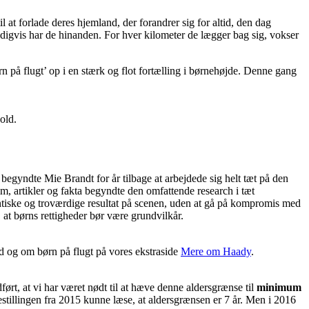
l at forlade deres hjemland, der forandrer sig for altid, den dag
eldigvis har de hinanden. For hver kilometer de lægger bag sig, vokser
på flugt’ op i en stærk og flot fortælling i børnehøjde. Denne gang
old.
egyndte Mie Brandt for år tilbage at arbejdede sig helt tæt på den
m, artikler og fakta begyndte den omfattende research i tæt
tentiske og troværdige resultat på scenen, uden at gå på kompromis med
 at børns rettigheder bør være grundvilkår.
ld og om børn på flugt på vores ekstraside
Mere om Haady
.
ørt, at vi har været nødt til at hæve denne aldersgrænse til
minimum
restillingen fra 2015 kunne læse, at aldersgrænsen er 7 år. Men i 2016