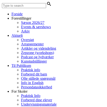
Forside
Forestillinger
Sæson 2026/27
Events & særshows
Arkiv
Aktuelt
Oversigt
Arrangementer
Artikler og videndeling
Zepzone (workshops)
Podcast og lydværker
Kunstudstillinger
Til Publikum
Praktisk info
Forbered dit barn
Ofte stillede spørgsmål
Info in English
Persondatasikkerhed
For Skoler
Praktisk Info
Forbered dine elever
Undervisningsmateriale