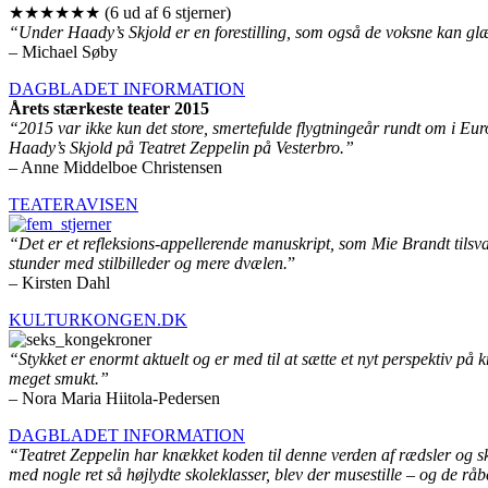
★★★★★★ (6 ud af 6 stjerner)
“Under Haady’s Skjold er en forestilling, som også de voksne kan glæd
– Michael Søby
DAGBLADET INFORMATION
Årets stærkeste teater 2015
“2015 var ikke kun det store, smertefulde flygtningeår rundt om i Eur
Haady’s Skjold på Teatret Zeppelin på Vesterbro.”
– Anne Middelboe Christensen
TEATERAVISEN
“Det er et refleksions-appellerende manuskript, som Mie Brandt tils
stunder med stilbilleder og mere dvælen.
”
– Kirsten Dahl
KULTURKONGEN.DK
“Stykket er enormt aktuelt og er med til at sætte et nyt perspektiv på
meget smukt.”
– Nora Maria Hiitola-Pedersen
DAGBLADET INFORMATION
“Teatret Zeppelin har knækket koden til denne verden af rædsler og sk
med nogle ret så højlydte skoleklasser, blev der musestille – og de r