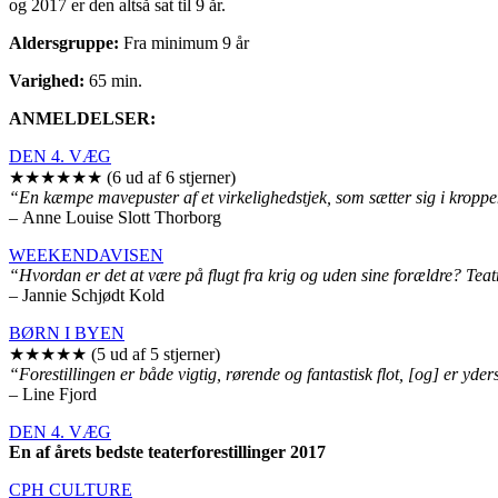
og 2017 er den altså sat til 9 år.
Aldersgruppe:
Fra minimum 9 år
Varighed:
65 min.
ANMELDELSER:
DEN 4. VÆG
★★★★★★ (6 ud af 6 stjerner)
“En kæmpe mavepuster af et virkelighedstjek, som sætter sig i kroppen, 
– Anne Louise Slott Thorborg
WEEKENDAVISEN
“Hvordan er det at være på flugt fra krig og uden sine forældre? Teatre
– Jannie Schjødt Kold
BØRN I BYEN
★★★★★ (5 ud af 5 stjerner)
“Forestillingen er både vigtig, rørende og fantastisk flot, [og] er yd
– Line Fjord
DEN 4. VÆG
En af årets bedste teaterforestillinger 2017
CPH CULTURE