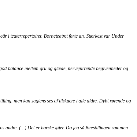
r i teaterrepertoiret. Børneteatret førte an. Stærkest var Under
en god balance mellem gru og glæde, nervepirrende begivenheder og
lling, men kan sagtens ses af tilskuere i alle aldre. Dybt rørende og
os andre. (…) Det er barske løjer. Da jeg så forestillingen sammen