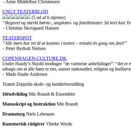
– Anne Middelboe Christensen
UNGT TEATERBLOD
(5 ud af 6 stjerner)
“Begavet og stærkt børne-, ungdoms- og familieteater. Så kort kan Te
–
Christian Skovgaard Hansen
TEATERSPOT
“Alle børn har ret til at komme i teatret – mindst én gang om året!”
– Peter Byrholt Nielsen
COPENHAGEN-CULTURE.DK
Under Haady’s Skjold modtager “de varmeste anbefalinger”: “det er et 
udsagn om at alle børn er ens, uanset nationalitet, religion og hudfarv
– Mads Haahr Andersen
Teatret Zeppelin skole- og familieforestilling
Idéudvikling
Mie Brandt
& Ensemblet
Manuskript og Instruktion
Mie Brandt
Dramaturg
Niels Lehmann
Kunstnerisk rådgiver
Vibeke Wrede