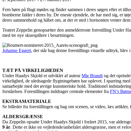
Fem børn på flugt mødes og finder sammen i deres søgen efter et tilholds
bomberne falder i deres by. De eneste ejendele, de har med sig, er tøj
deres sammenhold og håbet om, at der et sted i horisonten venter dem 
Teatret Zeppelin genopsætter den anmelderroste forestilling Under Ha
med tre nye skuespillere i besætningen.
Johanne Eggert
, der står bag denne forestillings visuelle udtryk, ble
TÆT PÅ VIRKELIGHEDEN
Under Haadys Skjold er udviklet af auteur
Mie Brandt
og det oprindel
virkelighed, de uledsagede flygtningebørn har oplevet. I sparring med 
samarbejde med det øvrige kunstneriske hold. Traditionel indstudering 
forståelsen. Forestillingen inddrager centrale elementer fra
FN’s Børn
EKSTRAMATERIALE
Se billeder fra forestillingen og bag om scenen, se video, læs artikl
ALDERSGRÆNSE
Da Zeppelin opsatte Under Haadys Skjold i foråret 2015, var aldersgræn
9 år
. Dette er ikke en vejledende/anbefalet aldersgrænse, men et velo