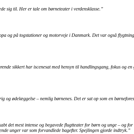
e sig til. Her er tale om børneteater i verdensklasse.”
opa og på togstationer og motorveje i Danmark. Det var også flygtningeå
varende sikkert har iscenesat med hensyn til handlingsgang, fokus og 
 krig og ødelæggelse – nemlig børnenes. Det er sat op som en børneforesti
abt det mest intense og begavede flugtteater for børn og unge – og for 
åbende unger var som forvandlede bagefter. Spejlingen gjorde indtryk.”