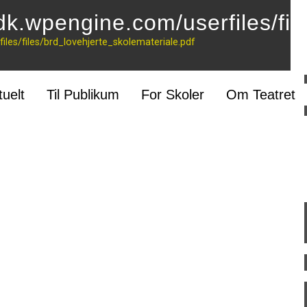
ndk.wpengine.com/userfiles/fi
iles/files/brd_lovehjerte_skolemateriale.pdf
tuelt
Til Publikum
For Skoler
Om Teatret