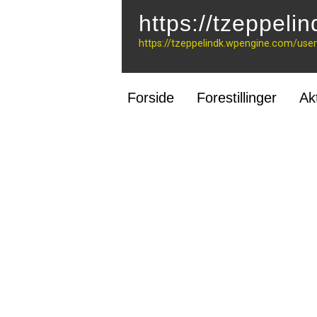
https://tzeppeli
https://tzeppelindk.wpengine.com/userf
Forside
Forestillinger
Ak