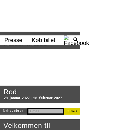
les/brd_lovehjerte_skolemateri
Sæson 2026/27
Presse
Køb billet
9. juni 2026 - 30. juni 2027
Rod
28. januar 2027 - 26. februar 2027
Nyhedsbrev
Velkommen til