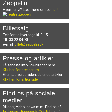
Zeppelin
Hvem er vi? Læs mere om os
her!
Billetsalg
Telefontid hverdage kl. 9-15
Tlf. 33 22 04 78
e-mail:
billet@zeppelin.dk
Presse og artikler
Få seneste info, PR-billeder m.m.
Klik her for presserum
Eller læs vores vidensdelende artikler
Klik her for artikelside
Find os på sociale
medier
Billeder, video, news m.m. Find os på
Instagram
,
Facebook
,
YouTube
m.fl.