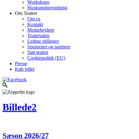
Workshops
Huskunstnerordning
Om Teatret
Om os
Kontakt
Medarbejdere
Teatersalen
Ledige stillinger
Sponsorer og partnere
Støt teatret
Cookiepolitik (EU)
Presse
Køb billet
Billede2
Sæson 2026/27