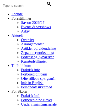
Forside
Forestillinger
Sæson 2026/27
Events & særshows
Arkiv
Aktuelt
Oversigt
Arrangementer
Artikler og videndeling
Zepzone (workshops)
Podcast og lydværker
Kunstudstillinger
Til Publikum
Praktisk info
Forbered dit barn
Ofte stillede spørgsmål
Info in English
Persondatasikkerhed
For Skoler
Praktisk Info
Forbered dine elever
Undervisningsmateriale