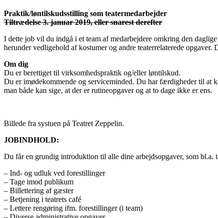
Praktik/løntilskudsstilling som teatermedarbejder
Tiltrædelse 3. januar 2019, eller snarest derefter
I dette job vil du indgå i et team af medarbejdere omkring den daglig
herunder vedligehold af kostumer og andre teaterrelaterede opgaver. Du 
Om dig
Du er berettiget til virksomhedspraktik og/eller løntilskud.
Du er imødekommende og serviceminded. Du har færdigheder til at kunne f
man både kan sige, at der er rutineopgaver og at to dage ikke er ens.
Billede fra systuen på Teatret Zeppelin.
JOBINDHOLD:
Du får en grundig introduktion til alle dine arbejdsopgaver, som bl.a. t
– Ind- og udluk ved forestillinger
– Tage imod publikum
– Billettering af gæster
– Betjening i teatrets café
– Lettere rengøring ifm. forestillinger (i team)
– Diverse administrative opgaver