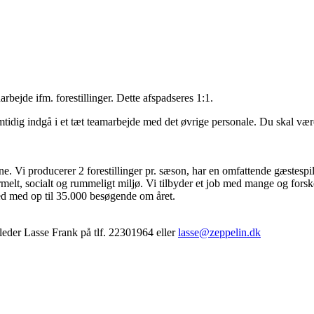
bejde ifm. forestillinger. Dette afspadseres 1:1.
samtidig indgå i et tæt teamarbejde med det øvrige personale. Du skal 
. Vi producerer 2 forestillinger pr. sæson, har en omfattende gæstespilsak
rmelt, socialt og rummeligt miljø. Vi tilbyder et job med mange og fors
ed med op til 35.000 besøgende om året.
 leder Lasse Frank på tlf. 22301964 eller
lasse@zeppelin.dk