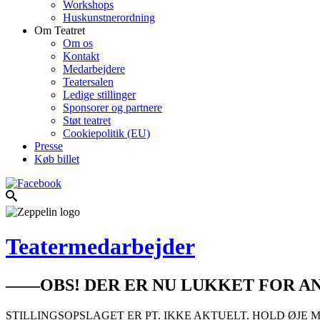
Workshops
Huskunstnerordning
Om Teatret
Om os
Kontakt
Medarbejdere
Teatersalen
Ledige stillinger
Sponsorer og partnere
Støt teatret
Cookiepolitik (EU)
Presse
Køb billet
Teatermedarbejder
——OBS! DER ER NU LUKKET FOR A
STILLINGSOPSLAGET ER PT. IKKE AKTUELT. HOLD ØJE 