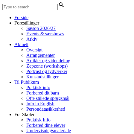
Forside
Forestillinger
Sæson 2026/27
Events & særshows
Arkiv
Aktuelt
Oversigt
Arrangementer
Artikler og videndeling
Zepzone (workshops)
Podcast og lydværker
Kunstudstillinger
Til Publikum
Praktisk info
Forbered dit barn
Ofte stillede spørgsmål
Info in English
Persondatasikkerhed
For Skoler
Praktisk Info
Forbered dine elever
Undervisningsmateriale