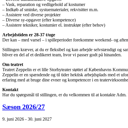
– Vask, reparation og vedligehold af kostumer
– Indkøb af sminke, systuematerialer, rekvisitter m.m.
– Assistere ved diverse projekter
– Diverse sy-opgaver (efter kompetence)
– Assistere tekniker, kostumier el. instruktør (efter behov)
Arbejdstiden er 28-37 t/uge
Der kan – med varsel – i spilleperioder forekomme weekend- og aftenar
Stillingen kræver, at du er fleksibel og kan arbejde selvstændigt og 
bliver en del af et dedikeret team, hvor vi passer godt på hinanden.
Om teatret
Teatret Zeppelin er et lille Storbyteater støttet af Københavns Kommune
Zeppelin er en spændende og til tider hektisk arbejdsplads med et ufo
erfaring med at bruge dine evner og kompetencer i en teatervirksomh
Kontakt
Har du spørgsmål til stillingen, er du velkommen til at kontakte Adm.
Sæson 2026/27
9. juni 2026 - 30. juni 2027