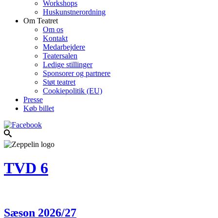
Workshops
Huskunstnerordning
Om Teatret
Om os
Kontakt
Medarbejdere
Teatersalen
Ledige stillinger
Sponsorer og partnere
Støt teatret
Cookiepolitik (EU)
Presse
Køb billet
TVD 6
Sæson 2026/27