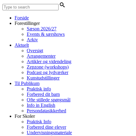
Forside
Forestillinger
Sæson 2026/27
Events & særshows
Arkiv
Aktuelt
Oversigt
Arrangementer
Artikler og videndeling
Zepzone (workshops)
Podcast og lydværker
Kunstudstillinger
Til Publikum
Praktisk info
Forbered dit barn
Ofte stillede spørgsmål
Info in English
Persondatasikkerhed
For Skoler
Praktisk Info
Forbered dine elever
Undervisningsmateriale