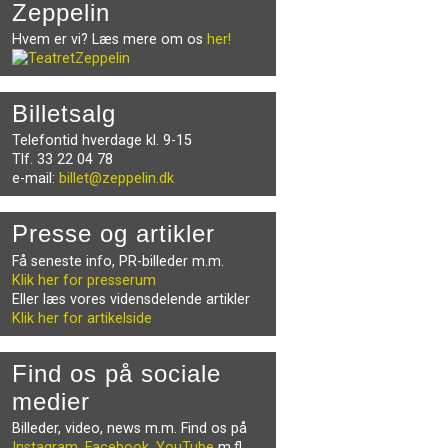
Zeppelin
Hvem er vi? Læs mere om os
her!
Billetsalg
Telefontid hverdage kl. 9-15
Tlf. 33 22 04 78
e-mail:
billet@zeppelin.dk
Presse og artikler
Få seneste info, PR-billeder m.m.
Klik her for presserum
Eller læs vores vidensdelende artikler
Klik her for artikelside
Find os på sociale
medier
Billeder, video, news m.m. Find os på
Instagram
,
Facebook
,
YouTube
m.fl.