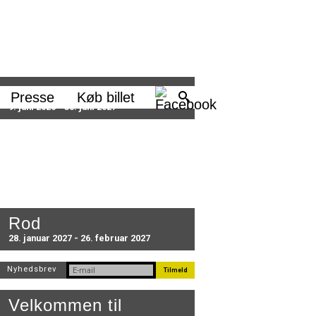
Sæson 2026/27
Presse
Køb billet
9. juni 2026 - 30. juni 2027
Rod
28. januar 2027 - 26. februar 2027
Nyhedsbrev
Velkommen til