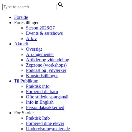
Forside
Forestillinger
Sæson 2026/27
Events & særshows
Arkiv
Aktuelt
Oversigt
Arrangementer
Artikler og videndeling
Zepzone (workshops)
Podcast og lydværker
Kunstudstillinger
Til Publikum
Praktisk info
Forbered dit barn
Ofte stillede spørgsmål
Info in English
Persondatasikkerhed
For Skoler
Praktisk Info
Forbered dine elever
Undervisningsmateriale