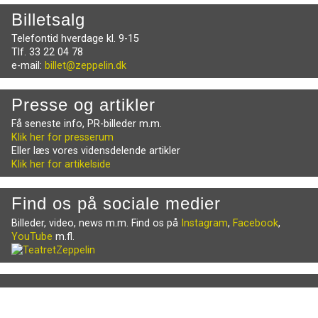
Billetsalg
Telefontid hverdage kl. 9-15
Tlf. 33 22 04 78
e-mail:
billet@zeppelin.dk
Presse og artikler
Få seneste info, PR-billeder m.m.
Klik her for presserum
Eller læs vores vidensdelende artikler
Klik her for artikelside
Find os på sociale medier
Billeder, video, news m.m. Find os på
Instagram
,
Facebook
,
YouTube
m.fl.