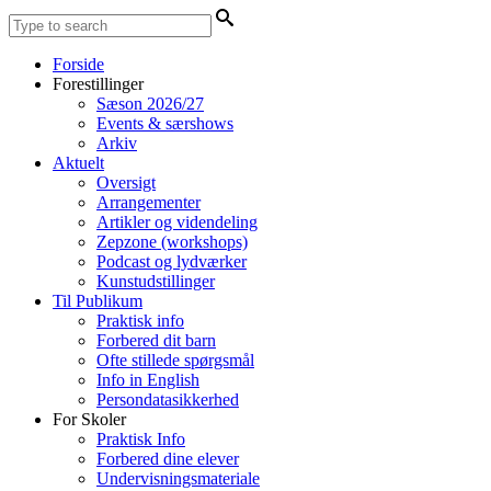
Forside
Forestillinger
Sæson 2026/27
Events & særshows
Arkiv
Aktuelt
Oversigt
Arrangementer
Artikler og videndeling
Zepzone (workshops)
Podcast og lydværker
Kunstudstillinger
Til Publikum
Praktisk info
Forbered dit barn
Ofte stillede spørgsmål
Info in English
Persondatasikkerhed
For Skoler
Praktisk Info
Forbered dine elever
Undervisningsmateriale