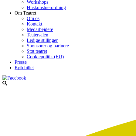
Workshops
Huskunstnerordning
Om Teatret
Om os
Kontakt
Medarbejdere
Teatersalen
Ledige stillinger
Sponsorer og partnere
Støt teatret
Cookiepolitik (EU)
Presse
Køb billet