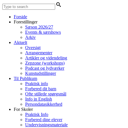
Forside
Forestillinger
Sæson 2026/27
Events & særshows
Arkiv
Aktuelt
Oversigt
Arrangementer
Artikler og videndeling
Zepzone (workshops)
Podcast og lydværker
Kunstudstillinger
Til Publikum
Praktisk info
Forbered dit barn
Ofte stillede spørgsmål
Info in English
Persondatasikkerhed
For Skoler
Praktisk Info
Forbered dine elever
Undervisningsmateriale