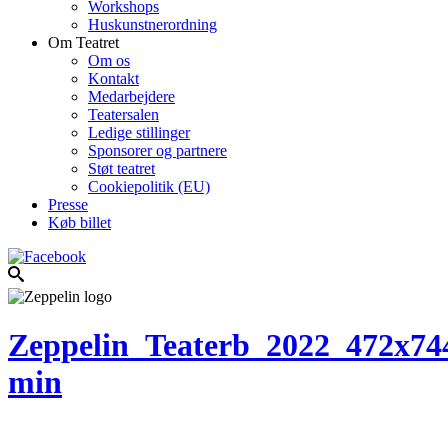
Workshops
Huskunstnerordning
Om Teatret
Om os
Kontakt
Medarbejdere
Teatersalen
Ledige stillinger
Sponsorer og partnere
Støt teatret
Cookiepolitik (EU)
Presse
Køb billet
Zeppelin_Teaterb_2022_472x74
min