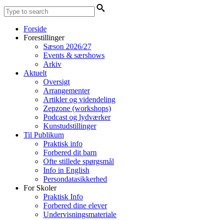
Forside
Forestillinger
Sæson 2026/27
Events & særshows
Arkiv
Aktuelt
Oversigt
Arrangementer
Artikler og videndeling
Zepzone (workshops)
Podcast og lydværker
Kunstudstillinger
Til Publikum
Praktisk info
Forbered dit barn
Ofte stillede spørgsmål
Info in English
Persondatasikkerhed
For Skoler
Praktisk Info
Forbered dine elever
Undervisningsmateriale