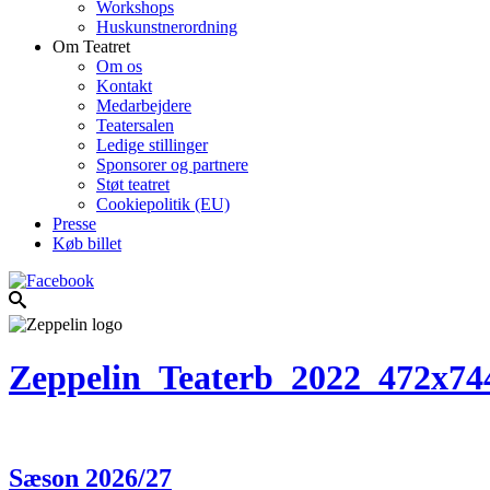
Workshops
Huskunstnerordning
Om Teatret
Om os
Kontakt
Medarbejdere
Teatersalen
Ledige stillinger
Sponsorer og partnere
Støt teatret
Cookiepolitik (EU)
Presse
Køb billet
Zeppelin_Teaterb_2022_472x74
Sæson 2026/27