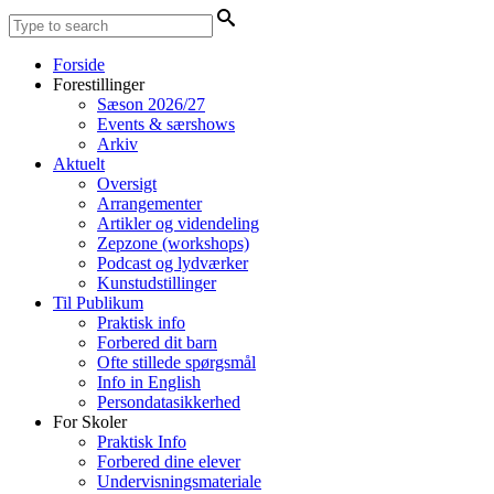
Forside
Forestillinger
Sæson 2026/27
Events & særshows
Arkiv
Aktuelt
Oversigt
Arrangementer
Artikler og videndeling
Zepzone (workshops)
Podcast og lydværker
Kunstudstillinger
Til Publikum
Praktisk info
Forbered dit barn
Ofte stillede spørgsmål
Info in English
Persondatasikkerhed
For Skoler
Praktisk Info
Forbered dine elever
Undervisningsmateriale