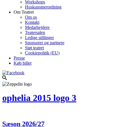
Workshops
Huskunstnerordning
Om Teatret
Om os
Kontakt
Medarbejdere
Teatersalen
Ledige stillinger
Sponsorer og partnere
Støt teatret
Cookiepolitik (EU)
Presse
Køb billet
ophelia 2015 logo 3
Sæson 2026/27