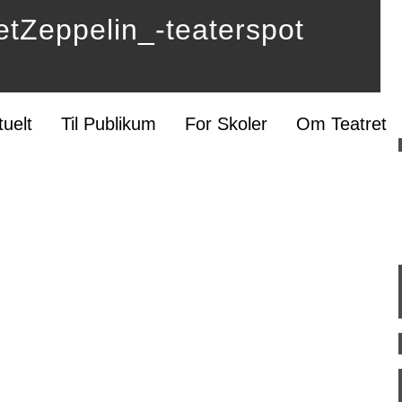
etZeppelin_-teaterspot
tuelt
Til Publikum
For Skoler
Om Teatret