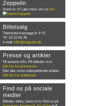
Zeppelin
Hvem er vi? Læs mere om os
her!
Billetsalg
Telefontid hverdage kl. 9-15
Tlf. 33 22 04 78
e-mail:
billet@zeppelin.dk
Presse og artikler
Få seneste info, PR-billeder m.m.
Klik her for presserum
Eller læs vores vidensdelende artikler
Klik her for artikelside
Find os på sociale
medier
Billeder, video, news m.m. Find os på
Instagram
,
Facebook
,
YouTube
m.fl.