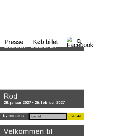
Presse
Køb billet
Sæson 2026/27
Rod
28. januar 2027 - 26. februar 2027
Nyhedsbrev
Velkommen til