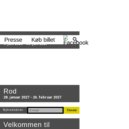
Sæson 2026/27
Presse
Køb billet
9. juni 2026 - 30. juni 2027
Rod
28. januar 2027 - 26. februar 2027
Nyhedsbrev
Velkommen til