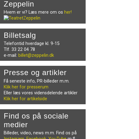
Zeppelin
Hvem er vi? Læs mere om os
her!
Billetsalg
Telefontid hverdage kl. 9-15
Tlf. 33 22 04 78
e-mail:
billet@zeppelin.dk
Presse og artikler
Få seneste info, PR-billeder m.m.
Klik her for presserum
Eller læs vores vidensdelende artikler
Klik her for artikelside
Find os på sociale
medier
Billeder, video, news m.m. Find os på
Instagram
,
Facebook
,
YouTube
m.fl.