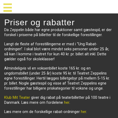
Priser og rabatter
Da Zeppelin både har egne produktioner samt gæstespil, er der
forskel i priserne på billetter til de forskellige forestillinger.
Langt de fleste af forestillingerne er med i “Ung Rabat-
ordningen”. I skal blot være mindst seks personer under 25 år,
så kan I komme i teatret for kun 40 kr. pr. billet alt inkl. Dette
gælder også for skoleklasser!
Almindeligvis vil en voksenbillet koste 165 kr. og en
ungdomsbillet (under 25 år) koste 95 kr. til Teatret Zeppelins
egne forestillinger. Hertil lægges billetgebyr på mellem 5-15 kr.
pr. billet. Nogle gæstespil og visse af Teatret Zeppelins egne
forestillinger har billigere priskategorier til voksne og unge.
Klub Mit Teater
giver dig rabat på teaterbilletter på 100 teatre i
Danmark. Læs mere om fordelene
her
.
Læs mere om de forskellige rabat-ordninger
her
.