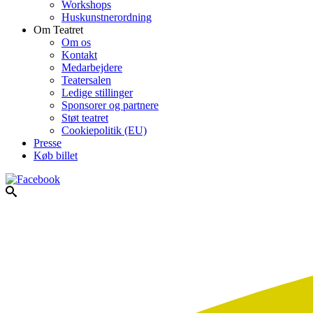
Workshops
Huskunstnerordning
Om Teatret
Om os
Kontakt
Medarbejdere
Teatersalen
Ledige stillinger
Sponsorer og partnere
Støt teatret
Cookiepolitik (EU)
Presse
Køb billet