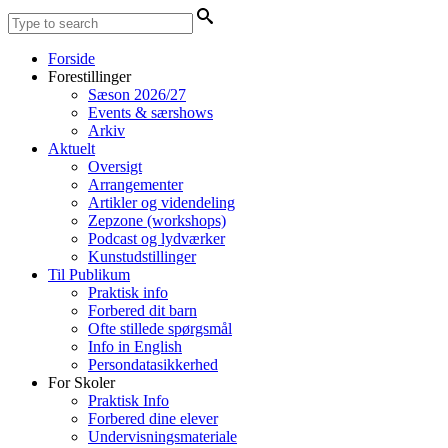
Forside
Forestillinger
Sæson 2026/27
Events & særshows
Arkiv
Aktuelt
Oversigt
Arrangementer
Artikler og videndeling
Zepzone (workshops)
Podcast og lydværker
Kunstudstillinger
Til Publikum
Praktisk info
Forbered dit barn
Ofte stillede spørgsmål
Info in English
Persondatasikkerhed
For Skoler
Praktisk Info
Forbered dine elever
Undervisningsmateriale