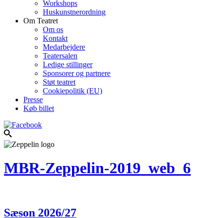
Workshops
Huskunstnerordning
Om Teatret
Om os
Kontakt
Medarbejdere
Teatersalen
Ledige stillinger
Sponsorer og partnere
Støt teatret
Cookiepolitik (EU)
Presse
Køb billet
MBR-Zeppelin-2019_web_6
Sæson 2026/27