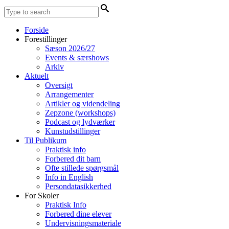
Forside
Forestillinger
Sæson 2026/27
Events & særshows
Arkiv
Aktuelt
Oversigt
Arrangementer
Artikler og videndeling
Zepzone (workshops)
Podcast og lydværker
Kunstudstillinger
Til Publikum
Praktisk info
Forbered dit barn
Ofte stillede spørgsmål
Info in English
Persondatasikkerhed
For Skoler
Praktisk Info
Forbered dine elever
Undervisningsmateriale