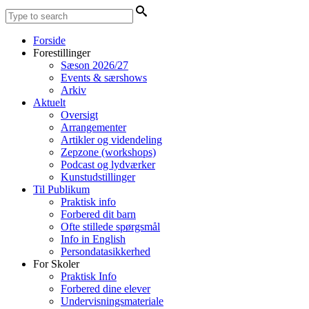
Forside
Forestillinger
Sæson 2026/27
Events & særshows
Arkiv
Aktuelt
Oversigt
Arrangementer
Artikler og videndeling
Zepzone (workshops)
Podcast og lydværker
Kunstudstillinger
Til Publikum
Praktisk info
Forbered dit barn
Ofte stillede spørgsmål
Info in English
Persondatasikkerhed
For Skoler
Praktisk Info
Forbered dine elever
Undervisningsmateriale