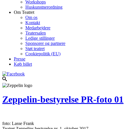
Workshops
Huskunstnerordning
Om Teatret
Om os
Kontakt
Medarbejdere
Teatersalen
Ledige stillinger
Sponsorer og partnere
Støt teatret
Cookiepolitik (EU)
Presse
Køb billet
Zeppelin-bestyrelse PR-foto 01
foto: Lasse Frank
Teatret Zeppelins bestyrelse pr. 1. oktober 2017.