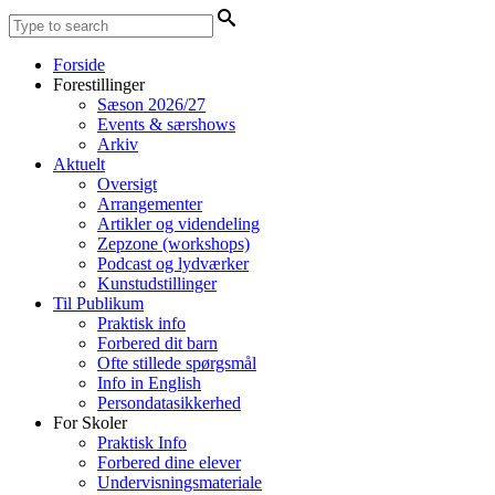
Forside
Forestillinger
Sæson 2026/27
Events & særshows
Arkiv
Aktuelt
Oversigt
Arrangementer
Artikler og videndeling
Zepzone (workshops)
Podcast og lydværker
Kunstudstillinger
Til Publikum
Praktisk info
Forbered dit barn
Ofte stillede spørgsmål
Info in English
Persondatasikkerhed
For Skoler
Praktisk Info
Forbered dine elever
Undervisningsmateriale