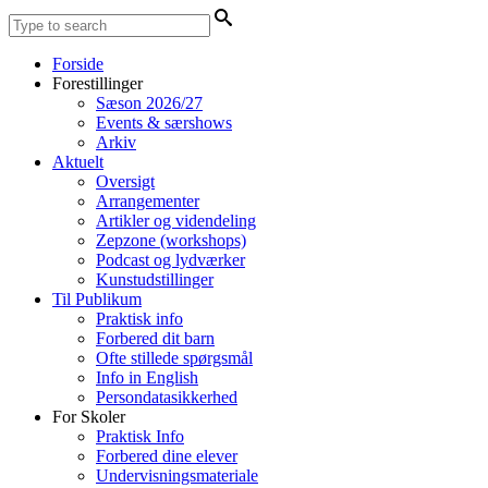
Forside
Forestillinger
Sæson 2026/27
Events & særshows
Arkiv
Aktuelt
Oversigt
Arrangementer
Artikler og videndeling
Zepzone (workshops)
Podcast og lydværker
Kunstudstillinger
Til Publikum
Praktisk info
Forbered dit barn
Ofte stillede spørgsmål
Info in English
Persondatasikkerhed
For Skoler
Praktisk Info
Forbered dine elever
Undervisningsmateriale