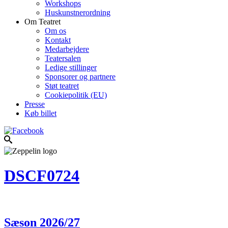
Workshops
Huskunstnerordning
Om Teatret
Om os
Kontakt
Medarbejdere
Teatersalen
Ledige stillinger
Sponsorer og partnere
Støt teatret
Cookiepolitik (EU)
Presse
Køb billet
DSCF0724
Sæson 2026/27