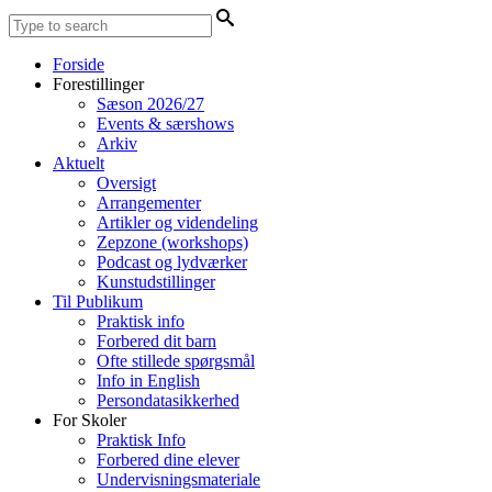
Forside
Forestillinger
Sæson 2026/27
Events & særshows
Arkiv
Aktuelt
Oversigt
Arrangementer
Artikler og videndeling
Zepzone (workshops)
Podcast og lydværker
Kunstudstillinger
Til Publikum
Praktisk info
Forbered dit barn
Ofte stillede spørgsmål
Info in English
Persondatasikkerhed
For Skoler
Praktisk Info
Forbered dine elever
Undervisningsmateriale