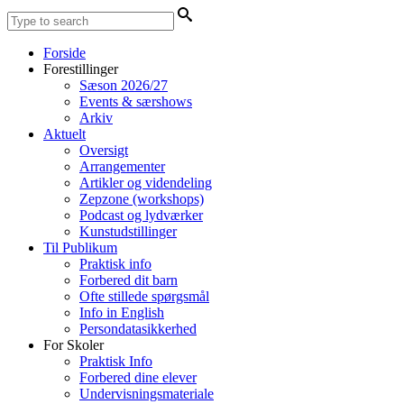
Forside
Forestillinger
Sæson 2026/27
Events & særshows
Arkiv
Aktuelt
Oversigt
Arrangementer
Artikler og videndeling
Zepzone (workshops)
Podcast og lydværker
Kunstudstillinger
Til Publikum
Praktisk info
Forbered dit barn
Ofte stillede spørgsmål
Info in English
Persondatasikkerhed
For Skoler
Praktisk Info
Forbered dine elever
Undervisningsmateriale