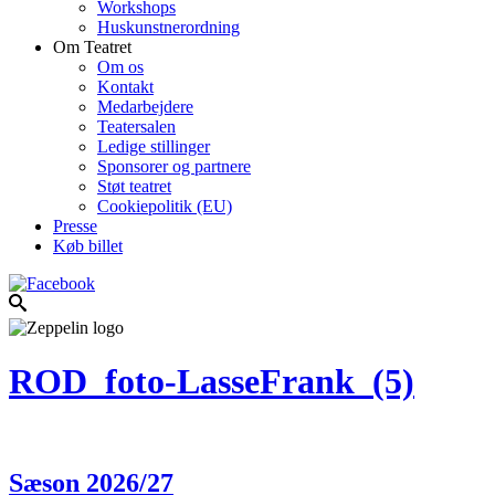
Workshops
Huskunstnerordning
Om Teatret
Om os
Kontakt
Medarbejdere
Teatersalen
Ledige stillinger
Sponsorer og partnere
Støt teatret
Cookiepolitik (EU)
Presse
Køb billet
ROD_foto-LasseFrank_(5)
Sæson 2026/27