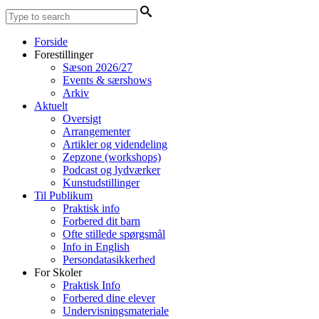
Forside
Forestillinger
Sæson 2026/27
Events & særshows
Arkiv
Aktuelt
Oversigt
Arrangementer
Artikler og videndeling
Zepzone (workshops)
Podcast og lydværker
Kunstudstillinger
Til Publikum
Praktisk info
Forbered dit barn
Ofte stillede spørgsmål
Info in English
Persondatasikkerhed
For Skoler
Praktisk Info
Forbered dine elever
Undervisningsmateriale