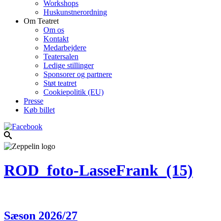
Workshops
Huskunstnerordning
Om Teatret
Om os
Kontakt
Medarbejdere
Teatersalen
Ledige stillinger
Sponsorer og partnere
Støt teatret
Cookiepolitik (EU)
Presse
Køb billet
ROD_foto-LasseFrank_(15)
Sæson 2026/27