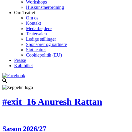
Workshops
Huskunstnerordning
Om Teatret
Om os
Kontakt
Medarbejdere
Teatersalen
Ledige stillinger
Sponsorer og partnere
Støt teatret
Cookiepolitik (EU)
Presse
Køb billet
#exit_16 Anuresh Rattan
Sæson 2026/27