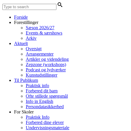
Forside
Forestillinger
Sæson 2026/27
Events & særshows
Arkiv
Aktuelt
Oversigt
Arrangementer
Artikler og videndeling
Zepzone (workshops)
Podcast og lydværker
Kunstudstillinger
Til Publikum
Praktisk info
Forbered dit barn
Ofte stillede spørgsmål
Info in English
Persondatasikkerhed
For Skoler
Praktisk Info
Forbered dine elever
Undervisningsmateriale