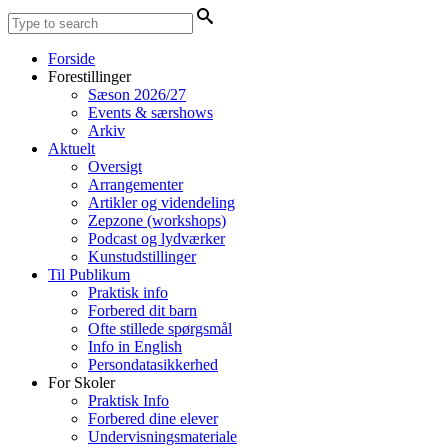
Forside
Forestillinger
Sæson 2026/27
Events & særshows
Arkiv
Aktuelt
Oversigt
Arrangementer
Artikler og videndeling
Zepzone (workshops)
Podcast og lydværker
Kunstudstillinger
Til Publikum
Praktisk info
Forbered dit barn
Ofte stillede spørgsmål
Info in English
Persondatasikkerhed
For Skoler
Praktisk Info
Forbered dine elever
Undervisningsmateriale