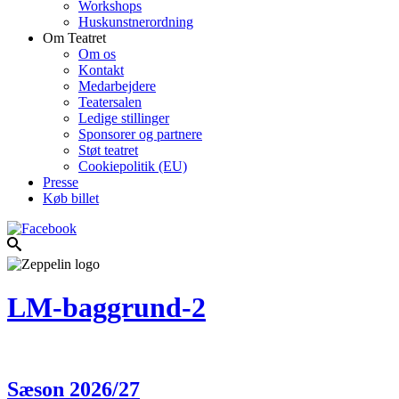
Workshops
Huskunstnerordning
Om Teatret
Om os
Kontakt
Medarbejdere
Teatersalen
Ledige stillinger
Sponsorer og partnere
Støt teatret
Cookiepolitik (EU)
Presse
Køb billet
LM-baggrund-2
Sæson 2026/27