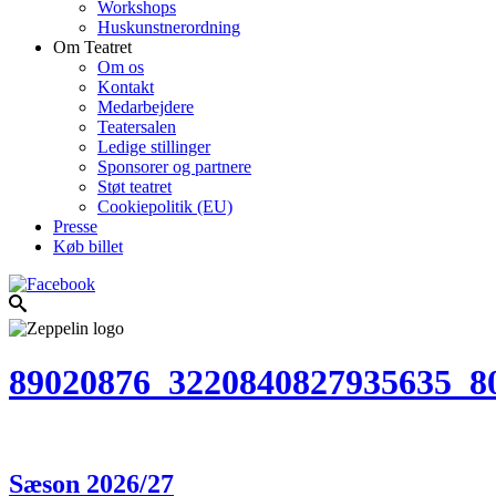
Workshops
Huskunstnerordning
Om Teatret
Om os
Kontakt
Medarbejdere
Teatersalen
Ledige stillinger
Sponsorer og partnere
Støt teatret
Cookiepolitik (EU)
Presse
Køb billet
89020876_3220840827935635_8
Sæson 2026/27