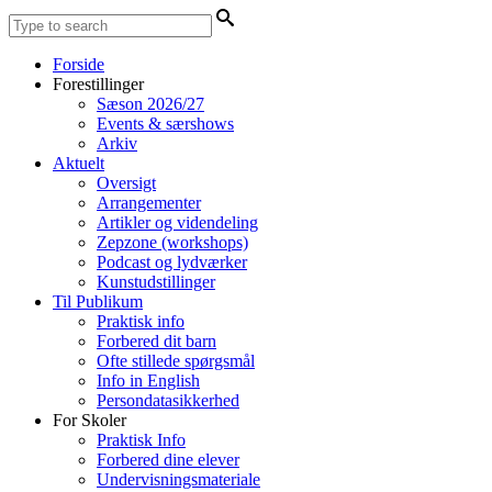
Forside
Forestillinger
Sæson 2026/27
Events & særshows
Arkiv
Aktuelt
Oversigt
Arrangementer
Artikler og videndeling
Zepzone (workshops)
Podcast og lydværker
Kunstudstillinger
Til Publikum
Praktisk info
Forbered dit barn
Ofte stillede spørgsmål
Info in English
Persondatasikkerhed
For Skoler
Praktisk Info
Forbered dine elever
Undervisningsmateriale