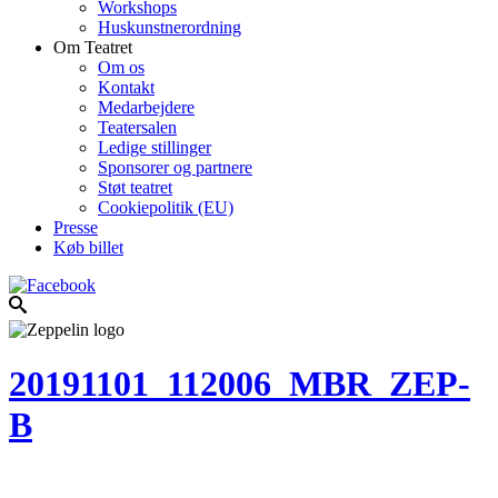
Workshops
Huskunstnerordning
Om Teatret
Om os
Kontakt
Medarbejdere
Teatersalen
Ledige stillinger
Sponsorer og partnere
Støt teatret
Cookiepolitik (EU)
Presse
Køb billet
20191101_112006_MBR_ZEP-
B