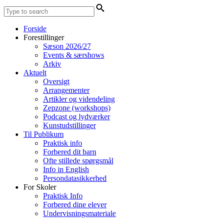
Forside
Forestillinger
Sæson 2026/27
Events & særshows
Arkiv
Aktuelt
Oversigt
Arrangementer
Artikler og videndeling
Zepzone (workshops)
Podcast og lydværker
Kunstudstillinger
Til Publikum
Praktisk info
Forbered dit barn
Ofte stillede spørgsmål
Info in English
Persondatasikkerhed
For Skoler
Praktisk Info
Forbered dine elever
Undervisningsmateriale