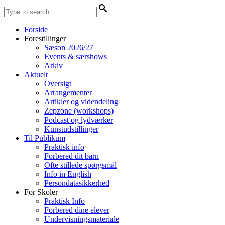
Forside
Forestillinger
Sæson 2026/27
Events & særshows
Arkiv
Aktuelt
Oversigt
Arrangementer
Artikler og videndeling
Zepzone (workshops)
Podcast og lydværker
Kunstudstillinger
Til Publikum
Praktisk info
Forbered dit barn
Ofte stillede spørgsmål
Info in English
Persondatasikkerhed
For Skoler
Praktisk Info
Forbered dine elever
Undervisningsmateriale