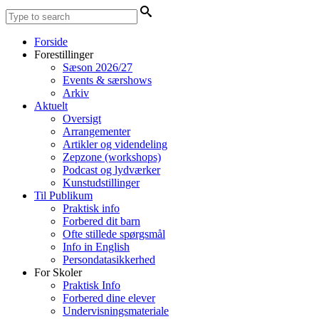
Forside
Forestillinger
Sæson 2026/27
Events & særshows
Arkiv
Aktuelt
Oversigt
Arrangementer
Artikler og videndeling
Zepzone (workshops)
Podcast og lydværker
Kunstudstillinger
Til Publikum
Praktisk info
Forbered dit barn
Ofte stillede spørgsmål
Info in English
Persondatasikkerhed
For Skoler
Praktisk Info
Forbered dine elever
Undervisningsmateriale