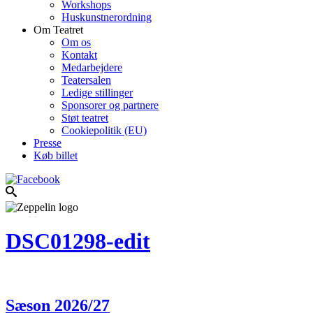
Workshops
Huskunstnerordning
Om Teatret
Om os
Kontakt
Medarbejdere
Teatersalen
Ledige stillinger
Sponsorer og partnere
Støt teatret
Cookiepolitik (EU)
Presse
Køb billet
DSC01298-edit
Sæson 2026/27