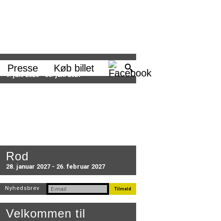
Sæson 2026/27
Presse
Køb billet
9. juni 2026 - 30. juni 2027
Rod
28. januar 2027 - 26. februar 2027
Nyhedsbrev
Velkommen til