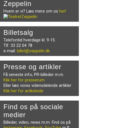
Zeppelin
Hvem er vi? Læs mere om os
her!
Billetsalg
Telefontid hverdage kl. 9-15
Tlf. 33 22 04 78
e-mail:
billet@zeppelin.dk
Presse og artikler
Få seneste info, PR-billeder m.m.
Klik her for presserum
Eller læs vores vidensdelende artikler
Klik her for artikelside
Find os på sociale
medier
Billeder, video, news m.m. Find os på
Instagram
,
Facebook
,
YouTube
m.fl.