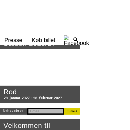
Presse
Køb billet
Sæson 2026/27
Rod
28. januar 2027 - 26. februar 2027
Nyhedsbrev
Velkommen til