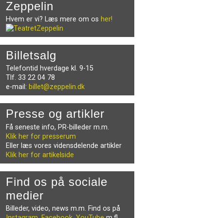
Zeppelin
Hvem er vi? Læs mere om os
her!
Billetsalg
Telefontid hverdage kl. 9-15
Tlf. 33 22 04 78
e-mail:
billet@zeppelin.dk
Presse og artikler
Få seneste info, PR-billeder m.m.
Klik her for presserum
Eller læs vores vidensdelende artikler
Klik her for artikelside
Find os på sociale
medier
Billeder, video, news m.m. Find os på
Instagram
,
Facebook
,
YouTube
m.fl.