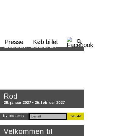
Presse
Køb billet
Sæson 2026/27
Rod
28. januar 2027 - 26. februar 2027
Nyhedsbrev
Velkommen til