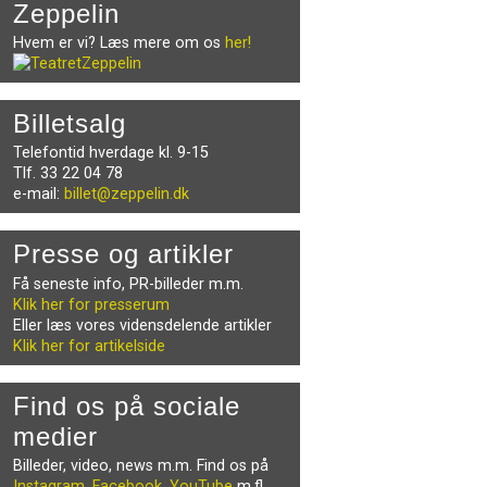
Zeppelin
Hvem er vi? Læs mere om os
her!
Billetsalg
Telefontid hverdage kl. 9-15
Tlf. 33 22 04 78
e-mail:
billet@zeppelin.dk
Presse og artikler
Få seneste info, PR-billeder m.m.
Klik her for presserum
Eller læs vores vidensdelende artikler
Klik her for artikelside
Find os på sociale
medier
Billeder, video, news m.m. Find os på
Instagram
,
Facebook
,
YouTube
m.fl.