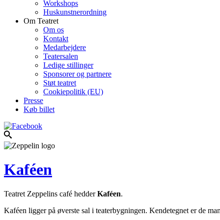
Workshops
Huskunstnerordning
Om Teatret
Om os
Kontakt
Medarbejdere
Teatersalen
Ledige stillinger
Sponsorer og partnere
Støt teatret
Cookiepolitik (EU)
Presse
Køb billet
Kaféen
Teatret Zeppelins café hedder
Kaféen
.
Kaféen ligger på øverste sal i teaterbygningen. Kendetegnet er de mange