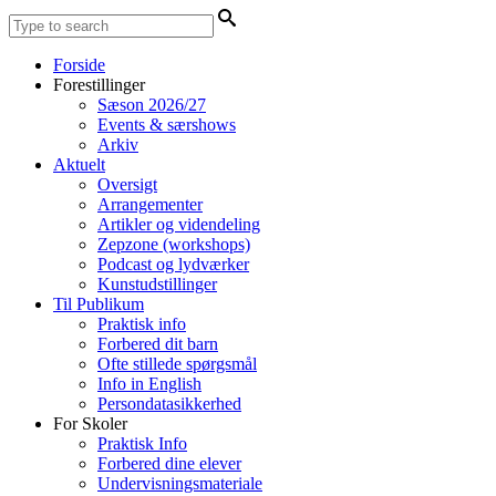
Forside
Forestillinger
Sæson 2026/27
Events & særshows
Arkiv
Aktuelt
Oversigt
Arrangementer
Artikler og videndeling
Zepzone (workshops)
Podcast og lydværker
Kunstudstillinger
Til Publikum
Praktisk info
Forbered dit barn
Ofte stillede spørgsmål
Info in English
Persondatasikkerhed
For Skoler
Praktisk Info
Forbered dine elever
Undervisningsmateriale