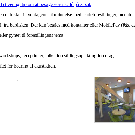
n er lukket i hverdagene i forbindelse med skoleforestillinger, men der s
.l. fra bardisken. Der kan betales med kontanter eller MobilePay (
ikke
da
ler pyntet til forestillingens tema.
rkshops, receptioner, talks, forestillingsoptakt og foredrag.
tet for bedring af akustikken.