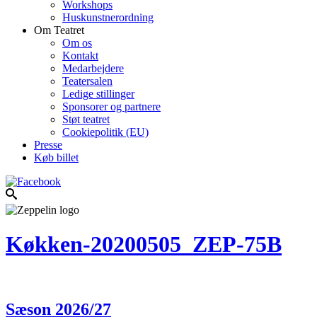
Workshops
Huskunstnerordning
Om Teatret
Om os
Kontakt
Medarbejdere
Teatersalen
Ledige stillinger
Sponsorer og partnere
Støt teatret
Cookiepolitik (EU)
Presse
Køb billet
Køkken-20200505_ZEP-75B
Sæson 2026/27