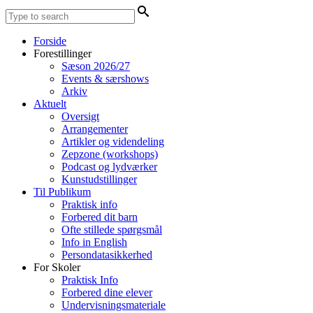
Forside
Forestillinger
Sæson 2026/27
Events & særshows
Arkiv
Aktuelt
Oversigt
Arrangementer
Artikler og videndeling
Zepzone (workshops)
Podcast og lydværker
Kunstudstillinger
Til Publikum
Praktisk info
Forbered dit barn
Ofte stillede spørgsmål
Info in English
Persondatasikkerhed
For Skoler
Praktisk Info
Forbered dine elever
Undervisningsmateriale