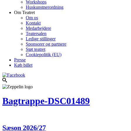
Workshops
Huskunstnerordning
Om Teatret
Om os
Kontakt
Medarbejdere
Teatersalen
Ledige stillinger
Sponsorer og partnere
Støt teatret
Cookiepolitik (EU)
Presse
Køb billet
Bagtrappe-DSC01489
Sæson 2026/27