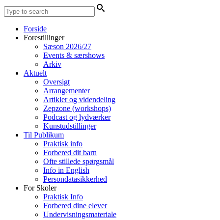
Forside
Forestillinger
Sæson 2026/27
Events & særshows
Arkiv
Aktuelt
Oversigt
Arrangementer
Artikler og videndeling
Zepzone (workshops)
Podcast og lydværker
Kunstudstillinger
Til Publikum
Praktisk info
Forbered dit barn
Ofte stillede spørgsmål
Info in English
Persondatasikkerhed
For Skoler
Praktisk Info
Forbered dine elever
Undervisningsmateriale