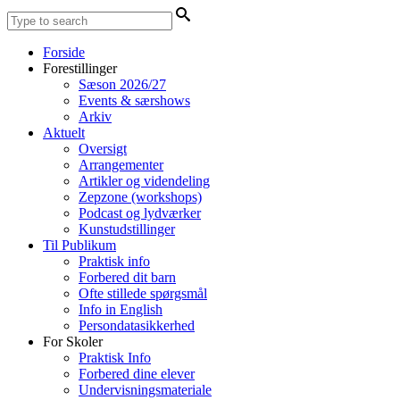
Forside
Forestillinger
Sæson 2026/27
Events & særshows
Arkiv
Aktuelt
Oversigt
Arrangementer
Artikler og videndeling
Zepzone (workshops)
Podcast og lydværker
Kunstudstillinger
Til Publikum
Praktisk info
Forbered dit barn
Ofte stillede spørgsmål
Info in English
Persondatasikkerhed
For Skoler
Praktisk Info
Forbered dine elever
Undervisningsmateriale