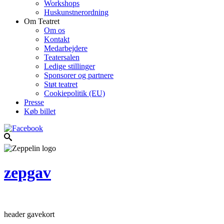
Workshops
Huskunstnerordning
Om Teatret
Om os
Kontakt
Medarbejdere
Teatersalen
Ledige stillinger
Sponsorer og partnere
Støt teatret
Cookiepolitik (EU)
Presse
Køb billet
zepgav
header gavekort