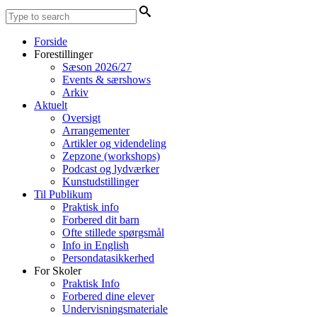
Forside
Forestillinger
Sæson 2026/27
Events & særshows
Arkiv
Aktuelt
Oversigt
Arrangementer
Artikler og videndeling
Zepzone (workshops)
Podcast og lydværker
Kunstudstillinger
Til Publikum
Praktisk info
Forbered dit barn
Ofte stillede spørgsmål
Info in English
Persondatasikkerhed
For Skoler
Praktisk Info
Forbered dine elever
Undervisningsmateriale