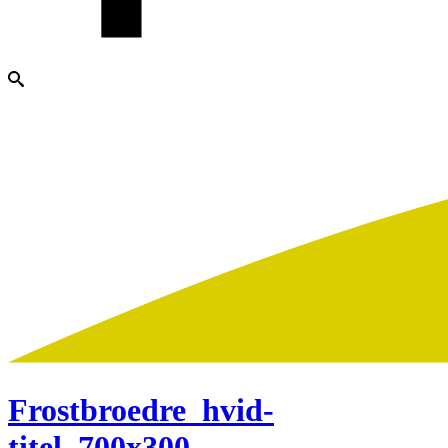
Frostbroedre_hvid-
titel_700x300