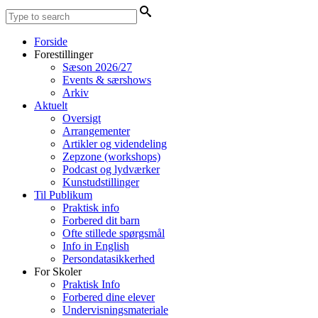
Forside
Forestillinger
Sæson 2026/27
Events & særshows
Arkiv
Aktuelt
Oversigt
Arrangementer
Artikler og videndeling
Zepzone (workshops)
Podcast og lydværker
Kunstudstillinger
Til Publikum
Praktisk info
Forbered dit barn
Ofte stillede spørgsmål
Info in English
Persondatasikkerhed
For Skoler
Praktisk Info
Forbered dine elever
Undervisningsmateriale