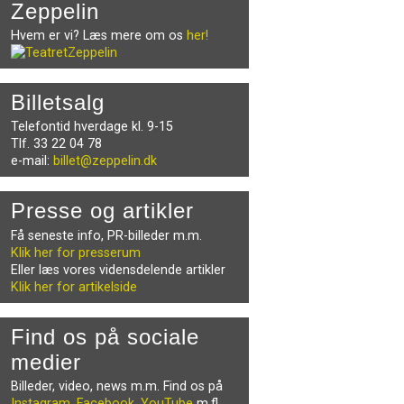
Zeppelin
Hvem er vi? Læs mere om os
her!
Billetsalg
Telefontid hverdage kl. 9-15
Tlf. 33 22 04 78
e-mail:
billet@zeppelin.dk
Presse og artikler
Få seneste info, PR-billeder m.m.
Klik her for presserum
Eller læs vores vidensdelende artikler
Klik her for artikelside
Find os på sociale
medier
Billeder, video, news m.m. Find os på
Instagram
,
Facebook
,
YouTube
m.fl.