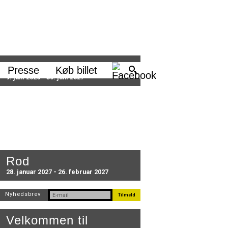
Sæson 2026/27
Presse
Køb billet
9. juni 2026 - 30. juni 2027
Rod
28. januar 2027 - 26. februar 2027
Nyhedsbrev
Velkommen til